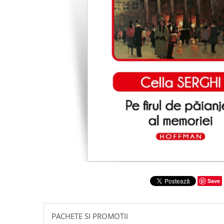
Literatura
Clasica
Contemporana
Moderna
Romana
Universala
Universala
Non-fictiune
Calatorii
Memorii
Publicistica / Reportaje / Interviuri
Stiinte umaniste
Istorie
Save
Sociologie si filozofie
PACHETE SI PROMOTII