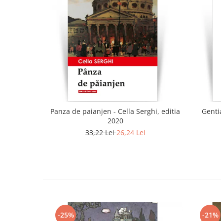
Panza de paianjen - Cella Serghi, editia
Gentia
2020
33,22 Lei
26,24 Lei
-25%
-21%