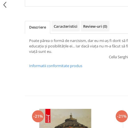
Caracteristici
Review-uri
(0)
Descriere
Poate părea o formă de narcisism, dar eu mi-aş fi dorit să fi
educaţia şi posibilităţile ei... Iar dacă viaţa nu m-a făcut să
viaţă sunt eu.
Cella Sergh
Informatii conformitate produs
-21%
-21%