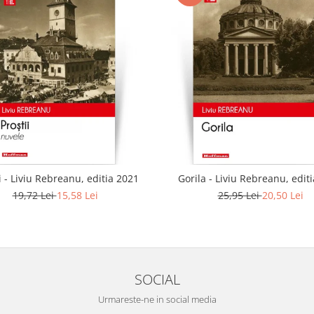
i - Liviu Rebreanu, editia 2021
Gorila - Liviu Rebreanu, edit
19,72 Lei
15,58 Lei
25,95 Lei
20,50 Lei
SOCIAL
Urmareste-ne in social media