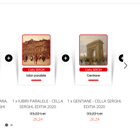
ARA,
1 x IUBIRI PARALELE - CELLA
1 x GENTIANE - CELLA SERGHI,
1 x PE 
GHI
SERGHI, EDITIA 2020
EDITIA 2020
MEMORI
33,22 Lei
33,22 Lei
26,24
26,24