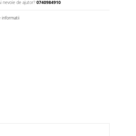
Ai nevoie de ajutor?
0740984910
informatii