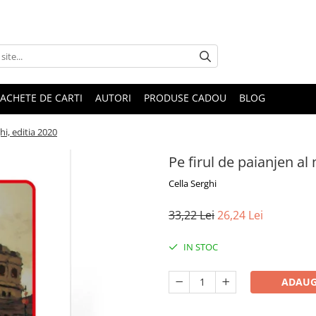
ACHETE DE CARTI
AUTORI
PRODUSE CADOU
BLOG
hi, editia 2020
Pe firul de paianjen al
Cella Serghi
33,22 Lei
26,24 Lei
IN STOC
ADAUG