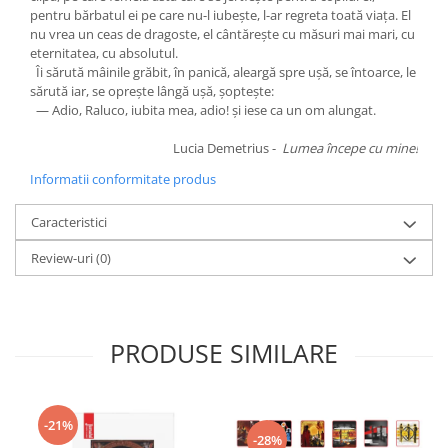
pentru bărbatul ei pe care nu-l iubeşte, l-ar regreta toată viaţa. El
nu vrea un ceas de dragoste, el cântăreşte cu măsuri mai mari, cu
eternitatea, cu absolutul.
Îi sărută mâinile grăbit, în panică, aleargă spre uşă, se întoarce, le
sărută iar, se opreşte lângă uşă, şopteşte:
— Adio, Raluco, iubita mea, adio! şi iese ca un om alungat.
Lucia Demetrius -
Lumea începe cu mine!
Informatii conformitate produs
Caracteristici
Review-uri
(0)
PRODUSE SIMILARE
-21%
-28%