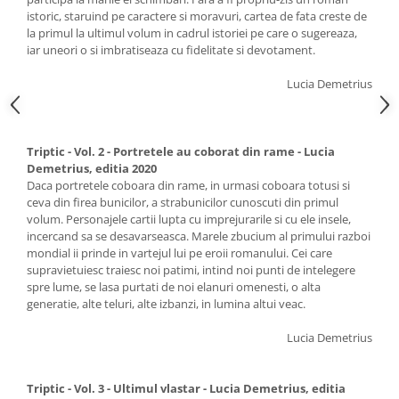
istoric, staruind pe caractere si moravuri, cartea de fata creste de
la primul la ultimul volum in cadrul istoriei pe care o sugereaza,
iar uneori o si imbratiseaza cu fidelitate si devotament.
Lucia Demetrius
Triptic - Vol. 2 - Portretele au coborat din rame - Lucia
Demetrius, editia 2020
Daca portretele coboara din rame, in urmasi coboara totusi si
ceva din firea bunicilor, a strabunicilor cunoscuti din primul
volum. Personajele cartii lupta cu imprejurarile si cu ele insele,
incercand sa se desavarseasca. Marele zbucium al primului razboi
mondial ii prinde in vartejul lui pe eroii romanului. Cei care
supravietuiesc traiesc noi patimi, intind noi punti de intelegere
spre lume, se lasa purtati de noi elanuri omenesti, o alta
generatie, alte teluri, alte izbanzi, in lumina altui veac.
Lucia Demetrius
Triptic - Vol. 3 - Ultimul vlastar - Lucia Demetrius, editia