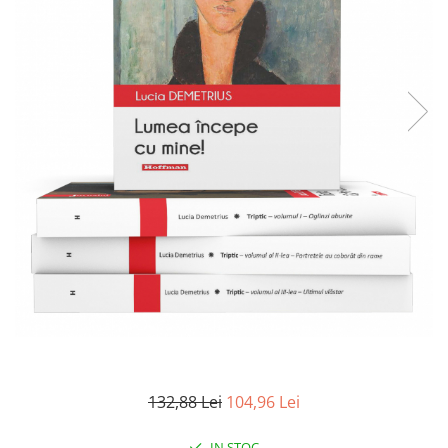
Literatura
Clasica
Contemporana
Moderna
Romana
Universala
Universala
Non-fictiune
Calatorii
Memorii
Publicistica / Reportaje / Interviuri
Stiinte umaniste
Istorie
Sociologie si filozofie
132,88 Lei
104,96 Lei
IN STOC