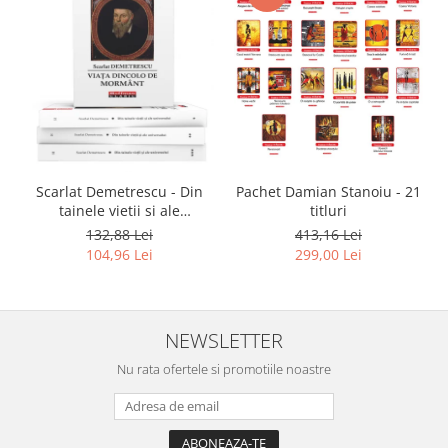
Scarlat Demetrescu - Din
Pachet Damian Stanoiu - 21
tainele vietii si ale
titluri
universului, Volumele I-III +
132,88 Lei
413,16 Lei
Viata dincolo de mormant
104,96 Lei
299,00 Lei
NEWSLETTER
Nu rata ofertele si promotiile noastre