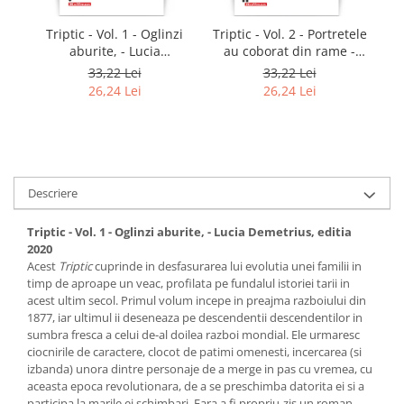
Triptic - Vol. 1 - Oglinzi
Triptic - Vol. 2 - Portretele
T
aburite, - Lucia
au coborat din rame -
vl
Demetrius, editia 2020
Lucia Demetrius, editia
33,22 Lei
33,22 Lei
2020
26,24 Lei
26,24 Lei
Descriere
Triptic - Vol. 1 - Oglinzi aburite, - Lucia Demetrius, editia
2020
Acest
Triptic
cuprinde in desfasurarea lui evolutia unei familii in
timp de aproape un veac, profilata pe fundalul istoriei tarii in
acest ultim secol. Primul volum incepe in preajma razboiului din
1877, iar ultimul ii deseneaza pe descendentii descendentilor in
sumbra fresca a celui de-al doilea razboi mondial. Ele urmaresc
ciocnirile de caractere, clocot de patimi omenesti, incercarea (si
izbanda) unora dintre personaje de a merge in pas cu vremea, cu
aceasta epoca revolutionara, de a se preschimba datorita ei si a
participa la marile ei schimbari. Fara a fi propriu-zis un roman