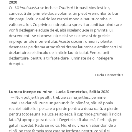
2020
Cu
Ultimul vlasta
r se incheie
Tripticul
. Urmasii Movilestilor,
cunoscuti din primele doua volume, tin piept vremurilor tulburi
din pragul celui de-al doilea razboi mondial sau sucomba in
valtoarea lor. Cu privirea indreptata spre viitor, unii banuind care
vor fi dezlegarile aduse de el, altii inselandu-se in privinta lui,
descendentii se ciocnesc intre ei si se ciocnesc si de grelele
imprejurari ale momentului. Aceste ciocniri, uneori violente,
deseneaza pe drama atmosferei drama launtrica a eroilor cartii si
dezlantuirea ei dincolo de limitele launtricului. Pentru unii
dezlantuire, pentru altii fapte clare, luminate de o intelegere
dreapta.
Lucia Demetrius
Lumea începe cu mine - Lucia Demetrius, Editia 2020
— Nu-i pot jertfi pe alţii, trebuie să mă jertfesc pe mine.
Radu se clatină. Pune un genunchi în pământ, sărută poala
rochiei iubitei lui, pe care o pierde pentru a doua oară, o pierde
pentru totdeauna. Raluca se apleacă, îi cuprinde grumajii, îi ridică
faţa, îşi apropie gura de a lui. Degetele ei îi alunecă, fierbinţi, pe
gâtul încordat. Radu se ridică. Nu, el nu vrea un abandon de o
clipă, pe care femeia asta care se jertfeşte pentru copilul ei,