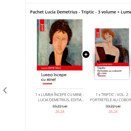
Pachet Lucia Demetrius - Triptic - 3 volume + Lum
1 x LUMEA ÎNCEPE CU MINE -
1 x TRIPTIC - VOL. 2 -
LUCIA DEMETRIUS, EDITIA
PORTRETELE AU COBO
2020
DIN RAME - LUCIA
33,22 Lei
33,22 Lei
DEMETRIUS, EDITIA 20
26,24
26,24