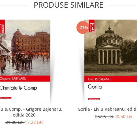
PRODUSE SIMILARE
-21%
iu & Comp. - Grigore Bajenaru,
Gorila - Liviu Rebreanu, edit
editia 2020
25,95 Lei
20,50 Lei
21,80 Lei
17,22 Lei