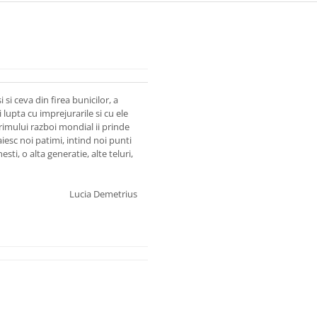
i ceva din firea bunicilor, a
lupta cu imprejurarile si cu ele
rimului razboi mondial ii prinde
aiesc noi patimi, intind noi punti
ti, o alta generatie, alte teluri,
Lucia Demetrius