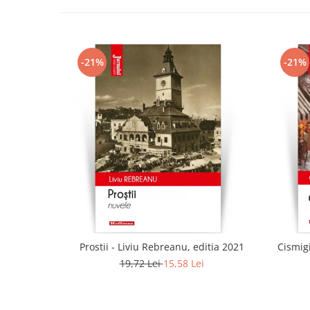
-21%
-21%
Prostii - Liviu Rebreanu, editia 2021
Cismig
19,72 Lei
15,58 Lei