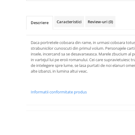
Caracteristici
Review-uri
(0)
Descriere
Daca portretele coboara din rame, in urmasi coboara totusi s
strabunicilor cunoscuti din primul volum. Personajele cartii 
insele, incercand sa se desavarseasca. Marele zbucium al p
in vartejul lui pe eroii romanului. Cei care supravietuiesc tr
de intelegere spre lume, se lasa purtati de noi elanuri omenes
alte izbanzi, in lumina altui veac.
Informatii conformitate produs