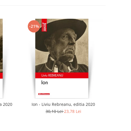
-21%
-21%
ia 2020
Ion - Liviu Rebreanu, editia 2020
Ciuleandra
30,10 Lei
23,78 Lei