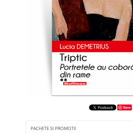
Literatura
Clasica
Contemporana
Moderna
Romana
Universala
Universala
Non-fictiune
Calatorii
Memorii
Publicistica / Reportaje / Interviuri
Stiinte umaniste
Istorie
Save
Sociologie si filozofie
PACHETE SI PROMOTII