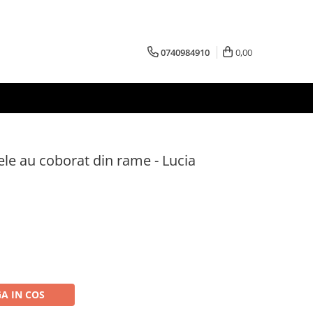
0740984910
0,00
etele au coborat din rame - Lucia
A IN COS