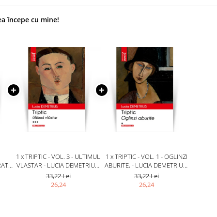
ea începe cu mine!
1 x TRIPTIC - VOL. 3 - ULTIMUL
1 x TRIPTIC - VOL. 1 - OGLINZI
RAT
VLASTAR - LUCIA DEMETRIUS,
ABURITE, - LUCIA DEMETRIUS,
EDITIA 2020
EDITIA 2020
33,22 Lei
33,22 Lei
20
26,24
26,24