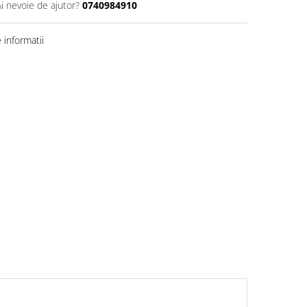
Ai nevoie de ajutor?
0740984910
informatii