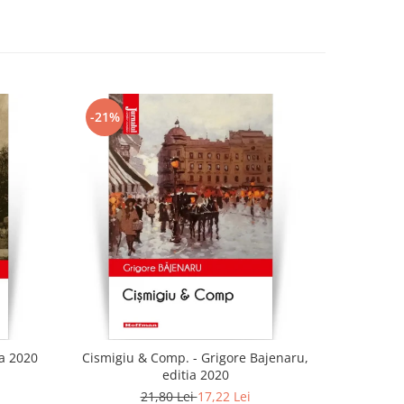
-21%
-21%
ia 2020
Cismigiu & Comp. - Grigore Bajenaru,
editia 2020
21,80 Lei
17,22 Lei