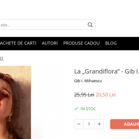
ACHETE DE CARTI
AUTORI
PRODUSE CADOU
BLOG
21
La „Grandiflora” - Gib 
Gib I. Mihaescu
25,95 Lei
20,50 Lei
IN STOC
ADAUG