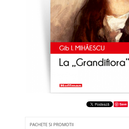
Literatura
Clasica
Contemporana
Moderna
Romana
Universala
Universala
Non-fictiune
Calatorii
Memorii
Publicistica / Reportaje / Interviuri
Stiinte umaniste
Istorie
Save
Sociologie si filozofie
PACHETE SI PROMOTII