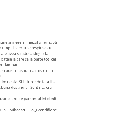
caune si mese in miezul unei nopti
n timpul carora se respinse cu
 care avea sa aduca singur la
ataie la care sa ia parte toti cei
 condamnat.
 crucis, infasurati ca niste miri
i.
mineata. Si tuturor de fata li se
rabana destinului. Sentinta era
cazura surd pe pamantul intelenit.
Gib I. Mihaescu - La „Grandiflora”