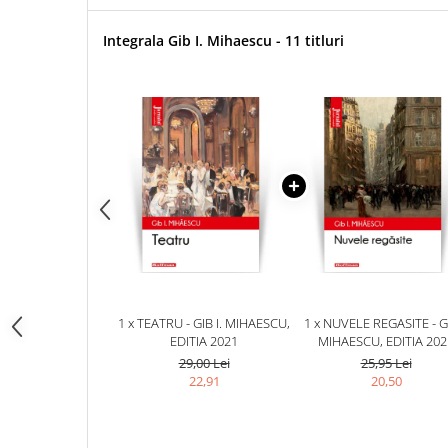
Integrala Gib I. Mihaescu - 11 titluri
1 x TEATRU - GIB I. MIHAESCU,
1 x NUVELE REGASITE - GI
EDITIA 2021
MIHAESCU, EDITIA 202
29,00 Lei
25,95 Lei
22,91
20,50