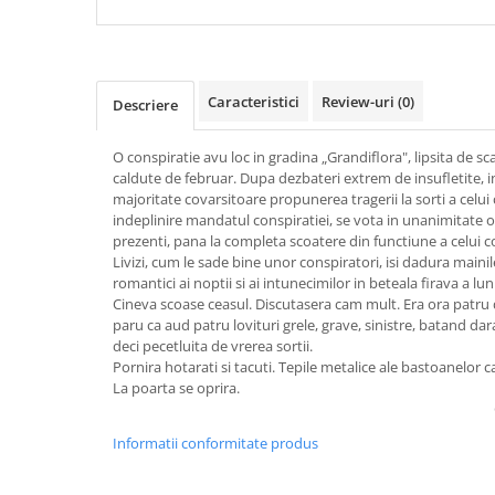
Caracteristici
Review-uri
(0)
Descriere
O conspiratie avu loc in gradina „Grandiflora", lipsita de s
caldute de februar. Dupa dezbateri extrem de insufletite, i
majoritate covarsitoare propunerea tragerii la sorti a celui
indeplinire mandatul conspiratiei, se vota in unanimitate o b
prezenti, pana la completa scoatere din functiune a celui
Livizi, cum le sade bine unor conspiratori, isi dadura mainile
romantici ai noptii si ai intunecimilor in beteala firava a luni
Cineva scoase ceasul. Discutasera cam mult. Era ora patru di
paru ca aud patru lovituri grele, grave, sinistre, batand da
deci pecetluita de vrerea sortii.
Pornira hotarati si tacuti. Tepile metalice ale bastoanelor 
La poarta se oprira.
Informatii conformitate produs