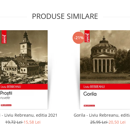
PRODUSE SIMILARE
-21%
i - Liviu Rebreanu, editia 2021
Gorila - Liviu Rebreanu, edit
19,72 Lei
15,58 Lei
25,95 Lei
20,50 Lei