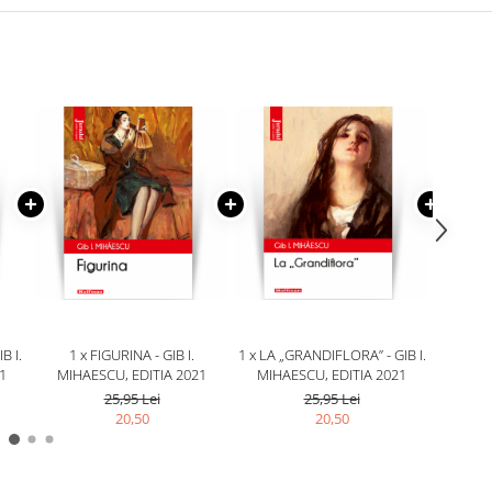
B I.
1 x FIGURINA - GIB I.
1 x LA „GRANDIFLORA” - GIB I.
1 x 
1
MIHAESCU, EDITIA 2021
MIHAESCU, EDITIA 2021
MIHA
25,95 Lei
25,95 Lei
20,50
20,50