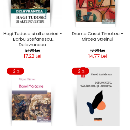
Clasica
Contemporana
Moderna
Romana
Universala
Hagi Tudose si alte scrieri -
Drama Casei Timoteu -
Barbu Stefanescu
Mircea Streinul
Universala
Delavrancea
Non-fictiune
21,80 Lei
18,69 Lei
Calatorii
17,22 Lei
14,77 Lei
Memorii
Publicistica / Reportaje / Interviuri
-21%
-21%
Stiinte umaniste
Istorie
Sociologie si filozofie