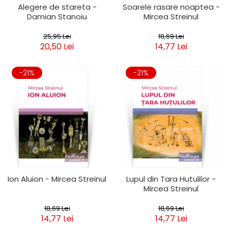
Alegere de stareta -
Soarele rasare noaptea -
Damian Stanoiu
Mircea Streinul
25,95 Lei
18,69 Lei
20,50 Lei
14,77 Lei
-21%
-21%
Ion Aluion - Mircea Streinul
Lupul din Tara Hutulilor -
Mircea Streinul
18,69 Lei
18,69 Lei
14,77 Lei
14,77 Lei