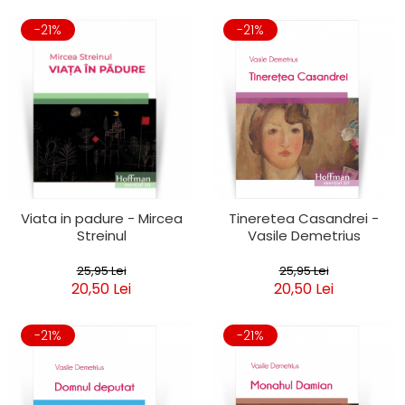
-21%
-21%
Viata in padure - Mircea
Tineretea Casandrei -
Streinul
Vasile Demetrius
25,95 Lei
25,95 Lei
20,50 Lei
20,50 Lei
-21%
-21%