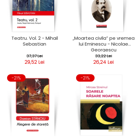
Teatru. Vol. 2 - Mihail
„Moartea civila” pe vremea
Sebastian
lui Eminescu - Nicolae
Georgescu
37,37 Lei
33,22 Lei
29,52 Lei
26,24 Lei
-21%
-21%