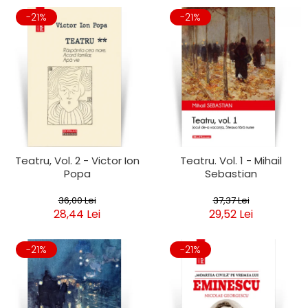
-21%
-21%
Teatru, Vol. 2 - Victor Ion
Teatru. Vol. 1 - Mihail
Popa
Sebastian
36,00 Lei
37,37 Lei
28,44 Lei
29,52 Lei
-21%
-21%