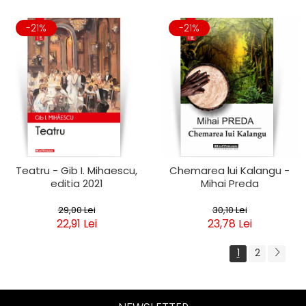
-21%
-21%
Teatru - Gib I. Mihaescu,
Chemarea lui Kalangu -
editia 2021
Mihai Preda
29,00 Lei
30,10 Lei
22,91 Lei
23,78 Lei
1
2