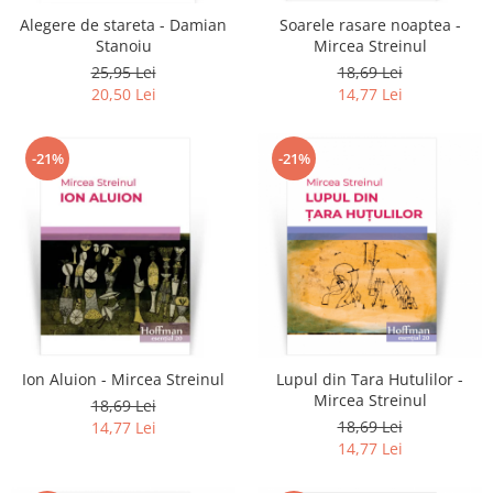
Alegere de stareta - Damian
Soarele rasare noaptea -
Stanoiu
Mircea Streinul
25,95 Lei
18,69 Lei
20,50 Lei
14,77 Lei
-21%
-21%
Ion Aluion - Mircea Streinul
Lupul din Tara Hutulilor -
Mircea Streinul
18,69 Lei
18,69 Lei
14,77 Lei
14,77 Lei