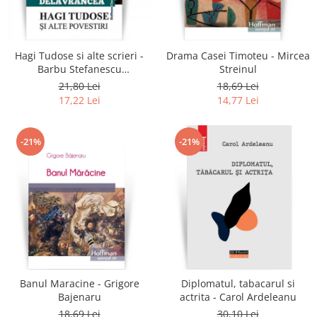
Literatura
Clasica
Contemporana
Hagi Tudose si alte scrieri -
Drama Casei Timoteu - Mircea
Moderna
Barbu Stefanescu
Streinul
Delavrancea
Romana
21,80 Lei
18,69 Lei
17,22 Lei
14,77 Lei
Universala
Universala
Non-fictiune
-21%
-21%
Calatorii
Memorii
Publicistica / Reportaje / Interviuri
Stiinte umaniste
Istorie
Sociologie si filozofie
Banul Maracine - Grigore
Diplomatul, tabacarul si
Bajenaru
actrita - Carol Ardeleanu
18,69 Lei
30,10 Lei