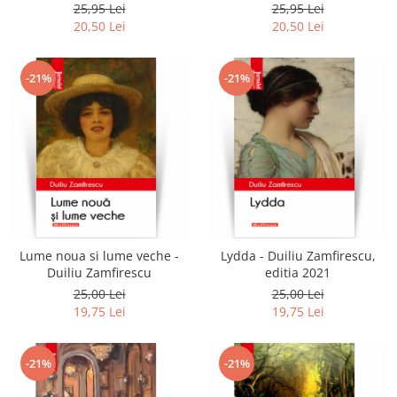
25,95 Lei
25,95 Lei
20,50 Lei
20,50 Lei
-21%
-21%
Lume noua si lume veche -
Lydda - Duiliu Zamfirescu,
Duiliu Zamfirescu
editia 2021
25,00 Lei
25,00 Lei
19,75 Lei
19,75 Lei
-21%
-21%