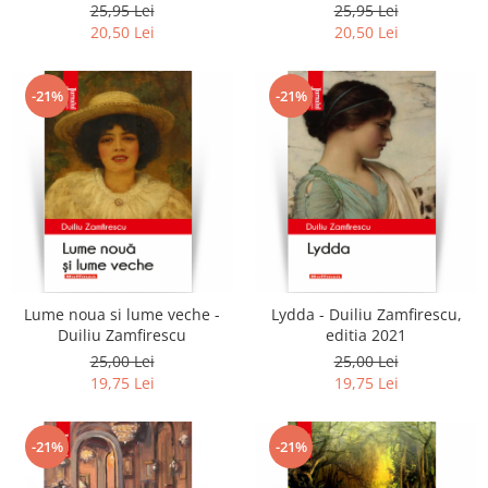
25,95 Lei
25,95 Lei
20,50 Lei
20,50 Lei
-21%
-21%
Lume noua si lume veche -
Lydda - Duiliu Zamfirescu,
Duiliu Zamfirescu
editia 2021
25,00 Lei
25,00 Lei
19,75 Lei
19,75 Lei
-21%
-21%