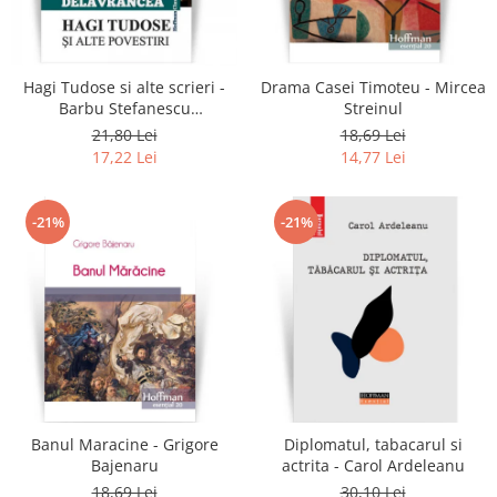
Literatura
Clasica
Contemporana
Hagi Tudose si alte scrieri -
Drama Casei Timoteu - Mircea
Moderna
Barbu Stefanescu
Streinul
Delavrancea
Romana
21,80 Lei
18,69 Lei
17,22 Lei
14,77 Lei
Universala
Universala
Non-fictiune
-21%
-21%
Calatorii
Memorii
Publicistica / Reportaje / Interviuri
Stiinte umaniste
Istorie
Sociologie si filozofie
Banul Maracine - Grigore
Diplomatul, tabacarul si
Bajenaru
actrita - Carol Ardeleanu
18,69 Lei
30,10 Lei