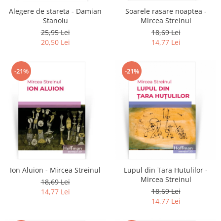
Alegere de stareta - Damian
Soarele rasare noaptea -
Stanoiu
Mircea Streinul
25,95 Lei
18,69 Lei
20,50 Lei
14,77 Lei
-21%
-21%
Ion Aluion - Mircea Streinul
Lupul din Tara Hutulilor -
Mircea Streinul
18,69 Lei
18,69 Lei
14,77 Lei
14,77 Lei