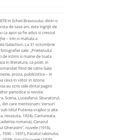
878 in Scheii Brasovului, dintr-o
sta de sase ani, este ingrijit de
 ca apoi sa fie adus si crescut
nghe – intr-o mahala a
ala Galaction. La 31 octombrie
otografiei sale: „Prietenului
i de intimi si maine de toata
 in literatura, ca poet, in
recomandat fiind de catre Gala
ezie, proza, publicistica – in
 ceva in viitor in istoria
sa au scris cele dintai pagini
altor periodice si reviste
ara, Scena, Luceafarul, Sburatorul,
, din care mentionam: Versuri
sub titlul Puterea vrajilor si alte
-a, revazuta, 1924), Cantareata,
e Academia romana), Canarul
ul Gherasim“, nuvele (1916),
, 1930 – 1931), Pacatul rabinului,
a, 1929), Gasul bucuriei (1920),