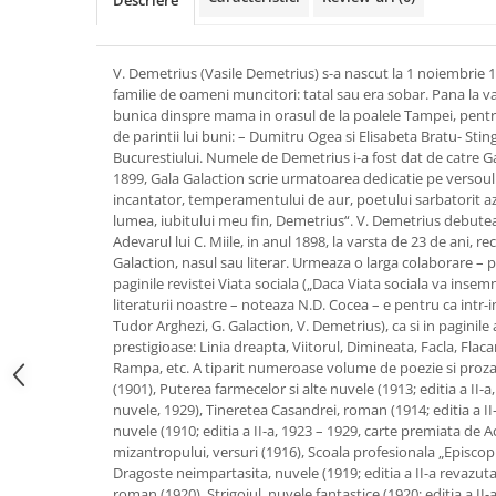
Descriere
V. Demetrius (Vasile Demetrius) s-a nascut la 1 noiembrie 1
familie de oameni muncitori: tatal sau era sobar. Pana la var
bunica dinspre mama in orasul de la poalele Tampei, pentru
de parintii lui buni: – Dumitru Ogea si Elisabeta Bratu- Sti
Bucurestiului. Numele de Demetrius i-a fost dat de catre G
1899, Gala Galaction scrie urmatoarea dedicatie pe versoul f
incantator, temperamentului de aur, poetului sarbatorit az
lumea, iubitului meu fin, Demetrius“. V. Demetrius debuteaza
Adevarul lui C. Miile, in anul 1898, la varsta de 23 de ani, 
Galaction, nasul sau literar. Urmeaza o larga colaborare – po
paginile revistei Viata sociala („Daca Viata sociala va insemna
literaturii noastre – noteaza N.D. Cocea – e pentru ca intr-in
Tudor Arghezi, G. Galaction, V. Demetrius), ca si in paginile 
prestigioase: Linia dreapta, Viitorul, Dimineata, Facla, Flac
Rampa, etc. A tiparit numeroase volume de poezie si proza
(1901), Puterea farmecelor si alte nuvele (1913; editia a II-a, 
nuvele, 1929), Tineretea Casandrei, roman (1914; editia a II
nuvele (1910; editia a II-a, 1923 – 1929, carte premiata d
mizantropului, versuri (1916), Scoala profesionala „Episcop
Dragoste neimpartasita, nuvele (1919; editia a II-a revazuta
roman (1920), Strigoiul, nuvele fantastice (1920; editia a II-