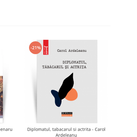
-21%
-21%
jenaru
Diplomatul, tabacarul si actrita - Carol
Casa 
Ardeleanu