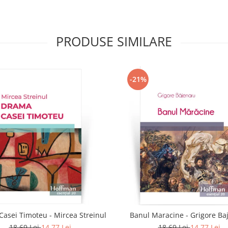
PRODUSE SIMILARE
-21%
asei Timoteu - Mircea Streinul
Banul Maracine - Grigore Ba
18,69 Lei
14,77 Lei
18,69 Lei
14,77 Lei