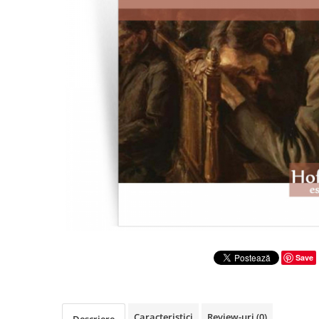
Literatura
Clasica
Contemporana
Moderna
Romana
Universala
Universala
Non-fictiune
Calatorii
Memorii
Publicistica / Reportaje / Interviuri
Stiinte umaniste
Istorie
Save
Sociologie si filozofie
Caracteristici
Review-uri
(0)