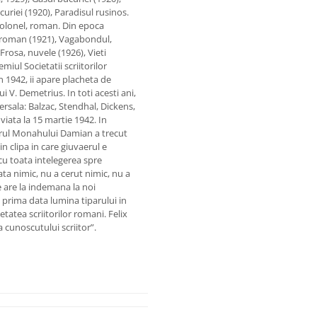
riei (1920), Paradisul rusinos.
olonel, roman. Din epoca
, roman (1921), Vagabondul,
Frosa, nuvele (1926), Vieti
ul Societatii scriitorilor
In 1942, ii apare placheta de
ui V. Demetrius. In toti acesti ani,
ersala: Balzac, Stendhal, Dickens,
viata la 15 martie 1942. In
torul Monahului Damian a trecut
in clipa in care giuvaerul e
 cu toata intelegerea spre
ta nimic, nu a cerut nimic, nu a
le are la indemana la noi
rima data lumina tiparului in
tatea scriitorilor romani. Felix
 cunoscutului scriitor”.