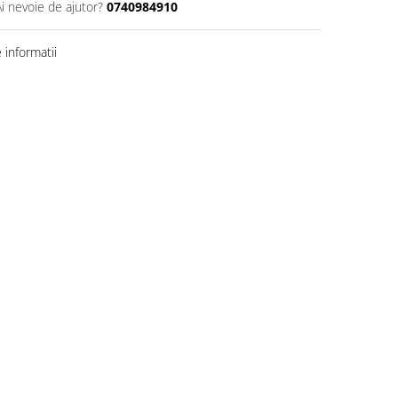
Ai nevoie de ajutor?
0740984910
informatii