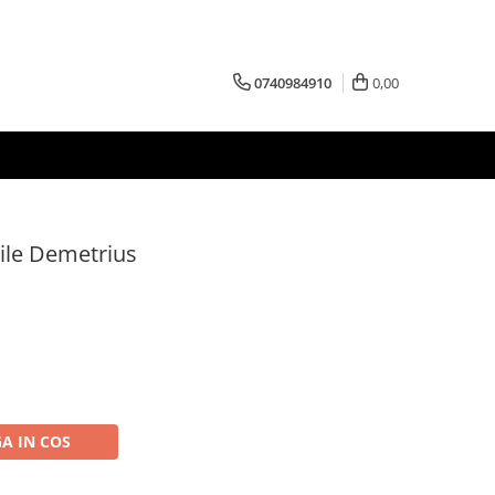
0740984910
0,00
ile Demetrius
A IN COS