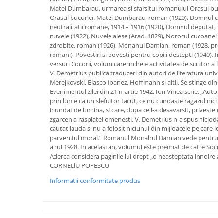
Matei Dumbarau, urmarea si sfarsitul romanului Orasul bucu
Orasul bucuriei. Matei Dumbarau, roman (1920), Domnul c
neutralitatii romane, 1914 – 1916 (1920), Domnul deputat
nuvele (1922), Nuvele alese (Arad, 1829), Norocul cucoanei 
zdrobite, roman (1926), Monahul Damian, roman (1928, premi
romani), Povestiri si povesti pentru copiii destepti (1940). 
versuri Cocorii, volum care incheie activitatea de scriitor a l
V. Demetrius publica traduceri din autori de literatura univ
Merejkovski, Blasco Ibanez, Hoffmann si altii. Se stinge din 
Evenimentul zilei din 21 martie 1942, Ion Vinea scrie: „Au
prin lume ca un slefuitor tacut, ce nu cunoaste ragazul nici 
inundat de lumina, si care, dupa ce l-a desavarsit, priveste
zgarcenia rasplatei omenesti. V. Demetrius n-a spus nicioda
cautat lauda si nu a folosit niciunul din mijloacele pe care 
parvenitul moral.“ Romanul Monahul Damian vede pentru p
anul 1928. In acelasi an, volumul este premiat de catre Socie
Aderca considera paginile lui drept „o neasteptata innoire a
CORNELlU POPESCU
Informatii conformitate produs