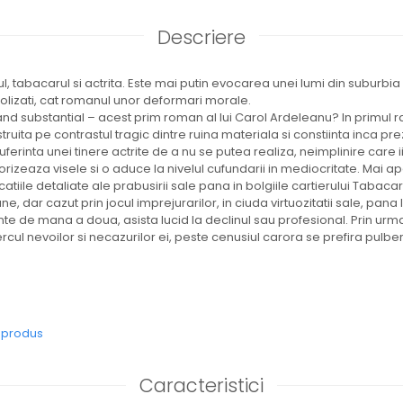
Descriere
l, tabacarul si actrita. Este mai putin evocarea unei lumi din suburbi
coolizati, cat romanul unor deformari morale.
 substantial – acest prim roman al lui Carol Ardeleanu? In primul 
uita pe contrastul tragic dintre ruina materiala si constiinta inca prez
uferinta unei tinere actrite de a nu se putea realiza, neimplinire care
lorizeaza visele si o aduce la nivelul cufundarii in mediocritate. Mai a
catiile detaliate ale prabusirii sale pana in bolgiile cartierului Tabacar
ne, dar cazut prin jocul imprejurarilor, in ciuda virtuozitatii sale, pana
ante de mana a doua, asista lucid la declinul sau profesional. Prin ur
rcul nevoilor si necazurilor ei, peste cenusiul carora se prefira pulbe
e produs
Caracteristici