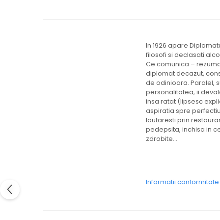
In 1926 apare Diplomatu
filosofi si declasati al
Ce comunica – rezumand
diplomat decazut, constr
de odinioara. Paralel, s
personalitatea, ii deva
insa ratat (lipsesc expli
aspiratia spre perfectiu
lautaresti prin restaur
pedepsita, inchisa in ce
zdrobite...
Informatii conformitat