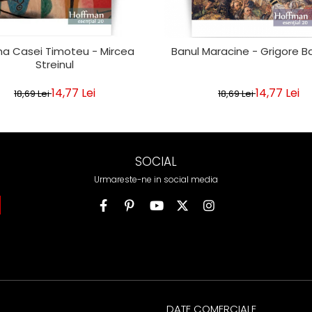
a Casei Timoteu - Mircea
Banul Maracine - Grigore B
Streinul
14,77 Lei
14,77 Lei
18,69 Lei
18,69 Lei
SOCIAL
Urmareste-ne in social media
DATE COMERCIALE