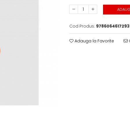
ADAUG
Cod Produs:
9786064617293
Adauga la Favorite
C