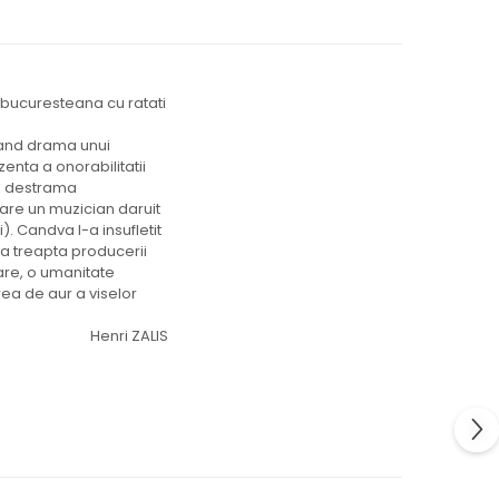
a bucuresteana cu ratati
rand drama unui
enta a onorabilitatii
 ii destrama
pare un muzician daruit
i). Candva l-a insufletit
 la treapta producerii
mare, o umanitate
rea de aur a viselor
Henri ZALIS