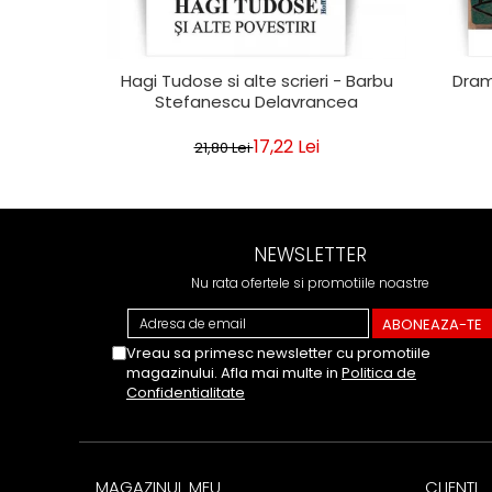
Hagi Tudose si alte scrieri - Barbu
Dram
Stefanescu Delavrancea
17,22 Lei
21,80 Lei
NEWSLETTER
Nu rata ofertele si promotiile noastre
Vreau sa primesc newsletter cu promotiile
magazinului. Afla mai multe in
Politica de
Confidentialitate
MAGAZINUL MEU
CLIENTI