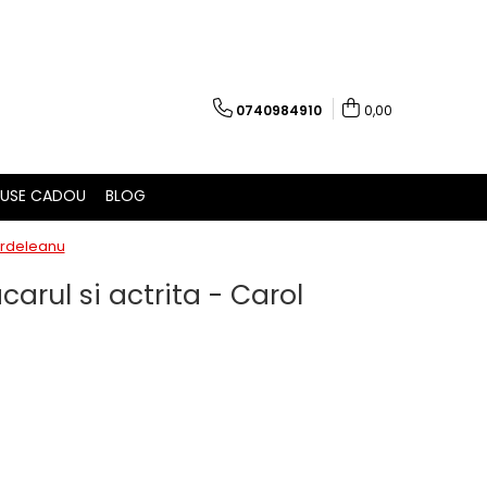
0740984910
0,00
USE CADOU
BLOG
 Ardeleanu
arul si actrita - Carol