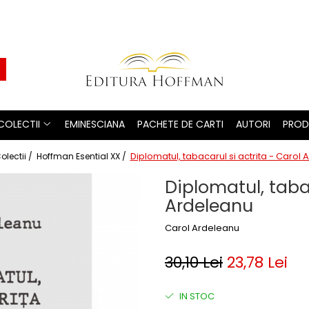
COLECTII
EMINESCIANA
PACHETE DE CARTI
AUTORI
PROD
Diplomatul, tabacarul si actrita - Carol
olectii /
Hoffman Esential XX /
Diplomatul, tabac
Ardeleanu
Carol Ardeleanu
30,10 Lei
23,78 Lei
IN STOC