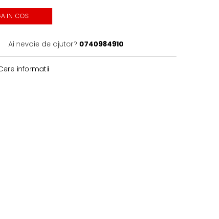
A IN COS
Ai nevoie de ajutor?
0740984910
ere informatii