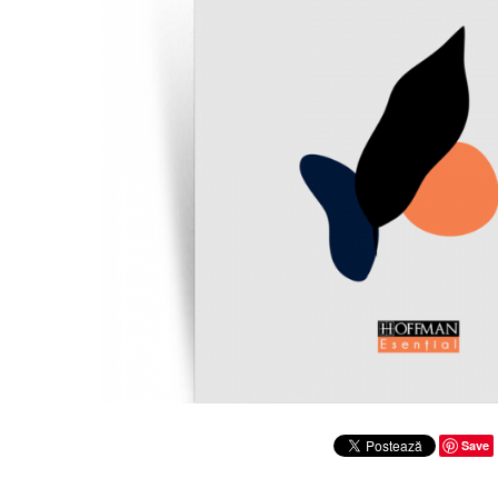
Clasica
Contemporana
Moderna
Romana
Universala
Universala
Non-fictiune
Calatorii
Memorii
Publicistica / Reportaje / Interviuri
Stiinte umaniste
Istorie
Sociologie si filozofie
Save