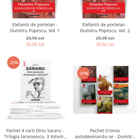
Literatura
Clasica
Contemporana
Elefantii de portelan -
Elefantii de portelan -
Moderna
Dumitru Popescu, Vol. 1
Dumitru Popescu, Vol. 2
Romana
25,95 Lei
25,95 Lei
20,50 Lei
20,50 Lei
Universala
Universala
Non-fictiune
-21%
Calatorii
-21%
Memorii
Publicistica / Reportaje / Interviuri
Stiinte umaniste
Istorie
Sociologie si filozofie
Pachet 4 carti Dinu Sararu -
Pachet Cronos
Trilogia taraneasca, 3 Volume
autodevorandu-se - Dumitru