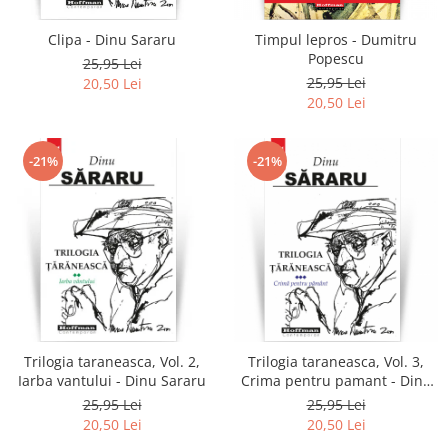
Clipa - Dinu Sararu
Timpul lepros - Dumitru
Popescu
25,95 Lei
25,95 Lei
20,50 Lei
20,50 Lei
-21%
-21%
Trilogia taraneasca, Vol. 2,
Trilogia taraneasca, Vol. 3,
Iarba vantului - Dinu Sararu
Crima pentru pamant - Dinu
Sararu
25,95 Lei
25,95 Lei
20,50 Lei
20,50 Lei