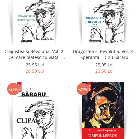
Dragostea si Revolutia, Vol. 2 -
Dragostea si Revolutia, Vol. 3 -
Cei care platesc cu viata -
Speranta - Dinu Sararu
Dinu Sararu
25,95 Lei
25,95 Lei
20,50 Lei
20,50 Lei
-21%
-21%