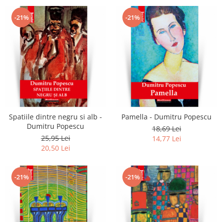
-21%
-21%
Spatiile dintre negru si alb -
Pamella - Dumitru Popescu
Dumitru Popescu
18,69 Lei
25,95 Lei
14,77 Lei
20,50 Lei
-21%
-21%