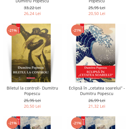
Dumitru Popescu
Popescu
33,22 Lei
25,95 Lei
26,24 Lei
20,50 Lei
-21%
-21%
Biletul la control!- Dumitru
Eclipsă în „cetatea soarelui” -
Popescu
Dumitru Popescu
25,95 Lei
26,99 Lei
20,50 Lei
21,32 Lei
-21%
-21%