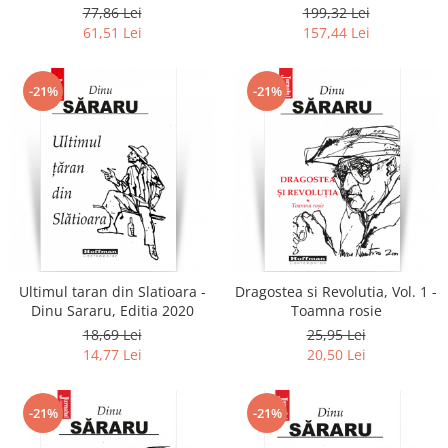
+ Am onoarea, domnule
Popescu (6 volume)
77,86 Lei
199,32 Lei
colonel!
61,51 Lei
157,44 Lei
-21%
-21%
Ultimul taran din Slatioara -
Dragostea si Revolutia, Vol. 1 -
Dinu Sararu, Editia 2020
Toamna rosie
18,69 Lei
25,95 Lei
14,77 Lei
20,50 Lei
-21%
-21%