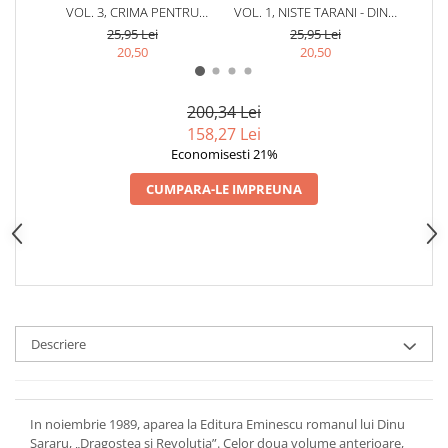
VOL. 3, CRIMA PENTRU
VOL. 1, NISTE TARANI - DINU
VOL
PAMANT - DINU SARARU
SARARU
25,95 Lei
25,95 Lei
20,50
20,50
200,34 Lei
158,27 Lei
Economisesti 21%
CUMPARA-LE IMPREUNA
Descriere
In noiembrie 1989, aparea la Editura Eminescu romanul lui Dinu
Sararu, „Dragostea si Revolutia”. Celor doua volume anterioare,