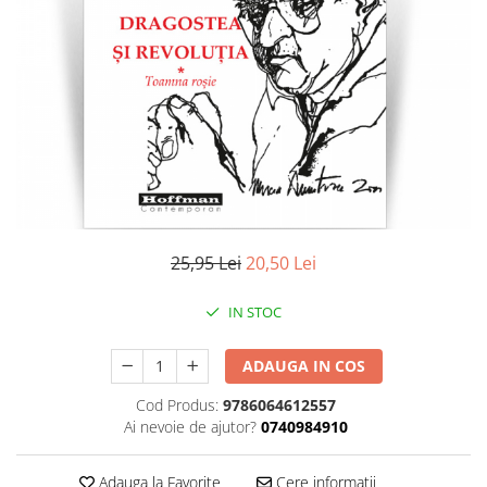
Literatura
Clasica
Contemporana
Moderna
Romana
Universala
Universala
Non-fictiune
Calatorii
25,95 Lei
20,50 Lei
Memorii
Publicistica / Reportaje / Interviuri
IN STOC
Stiinte umaniste
ADAUGA IN COS
Istorie
Sociologie si filozofie
Cod Produs:
9786064612557
Ai nevoie de ajutor?
0740984910
Adauga la Favorite
Cere informatii