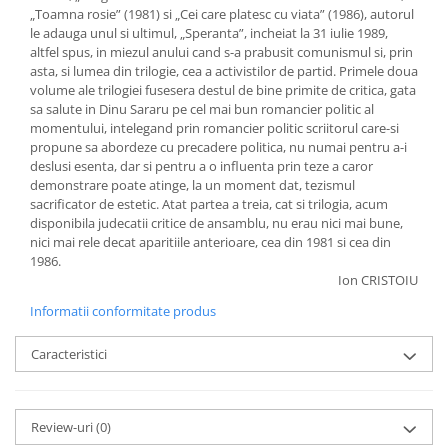
„Toamna rosie” (1981) si „Cei care platesc cu viata” (1986), autorul
le adauga unul si ultimul, „Speranta”, incheiat la 31 iulie 1989,
altfel spus, in miezul anului cand s-a prabusit comunismul si, prin
asta, si lumea din trilogie, cea a activistilor de partid. Primele doua
volume ale trilogiei fusesera destul de bine primite de critica, gata
sa salute in Dinu Sararu pe cel mai bun romancier politic al
momentului, intelegand prin romancier politic scriitorul care-si
propune sa abordeze cu precadere politica, nu numai pentru a-i
deslusi esenta, dar si pentru a o influenta prin teze a caror
demonstrare poate atinge, la un moment dat, tezismul
sacrificator de estetic. Atat partea a treia, cat si trilogia, acum
disponibila judecatii critice de ansamblu, nu erau nici mai bune,
nici mai rele decat aparitiile anterioare, cea din 1981 si cea din
1986.
Ion CRISTOIU
Informatii conformitate produs
Caracteristici
Review-uri
(0)