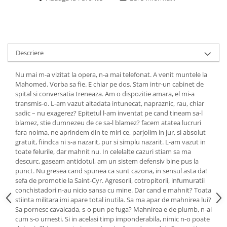
Descriere
Nu mai m-a vizitat la opera, n-a mai telefonat. A venit muntele la
Mahomed. Vorba sa fie. E chiar pe dos. Stam intr-un cabinet de
spital si conversatia treneaza. Am o dispozitie amara, el mi-a
transmis-o. L-am vazut altadata intunecat, napraznic, rau, chiar
sadic – nu exagerez? Epitetul l-am inventat pe cand tineam sa-l
blamez, stie dumnezeu de ce sa-l blamez? facem atatea lucruri
fara noima, ne aprindem din te miri ce, parjolim in jur, si absolut
gratuit, fiindca ni s-a nazarit, pur si simplu nazarit. L-am vazut in
toate felurile, dar mahnit nu. In celelalte cazuri stiam sa ma
descurc, gaseam antidotul, am un sistem defensiv bine pus la
punct. Nu gresea cand spunea ca sunt cazona, in sensul asta da!
sefa de promotie la Saint-Cyr. Agresorii, cotropitorii, infumuratii
conchistadori n-au nicio sansa cu mine. Dar cand e mahnit? Toata
stiinta militara imi apare total inutila. Sa ma apar de mahnirea lui?
Sa pornesc cavalcada, s-o pun pe fuga? Mahnirea e de plumb, n-ai
cum s-o urnesti. Si in acelasi timp imponderabila, nimic n-o poate