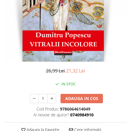
Literatura
Clasica
Contemporana
Moderna
Romana
Universala
Universala
Non-fictiune
Calatorii
26,99 Lei
21,32 Lei
Memorii
Publicistica / Reportaje / Interviuri
IN STOC
Stiinte umaniste
ADAUGA IN COS
Istorie
Sociologie si filozofie
Cod Produs:
9786064614049
Ai nevoie de ajutor?
0740984910
Adauga la Favorite
Cere informatii