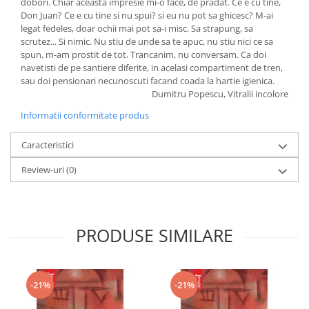
dobori. Chiar aceasta impresie mi-o face, de pradat. Ce e cu tine,
Don Juan? Ce e cu tine si nu spui? si eu nu pot sa ghicesc? M-ai
legat fedeles, doar ochii mai pot sa-i misc. Sa strapung, sa
scrutez... Si nimic. Nu stiu de unde sa te apuc, nu stiu nici ce sa
spun, m-am prostit de tot. Trancanim, nu conversam. Ca doi
navetisti de pe santiere diferite, in acelasi compartiment de tren,
sau doi pensionari necunoscuti facand coada la hartie igienica.
Dumitru Popescu, Vitralii incolore
Informatii conformitate produs
Caracteristici
Review-uri
(0)
PRODUSE SIMILARE
-21%
-21%