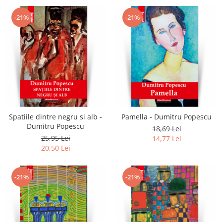
-21%
-21%
Spatiile dintre negru si alb -
Pamella - Dumitru Popescu
Dumitru Popescu
18,69 Lei
25,95 Lei
14,77 Lei
20,50 Lei
-21%
-21%