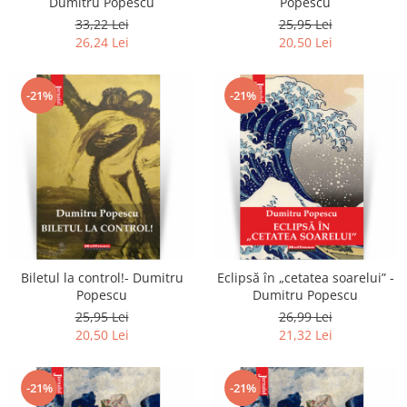
Dumitru Popescu
Popescu
33,22 Lei
25,95 Lei
26,24 Lei
20,50 Lei
-21%
-21%
Biletul la control!- Dumitru
Eclipsă în „cetatea soarelui” -
Popescu
Dumitru Popescu
25,95 Lei
26,99 Lei
20,50 Lei
21,32 Lei
-21%
-21%