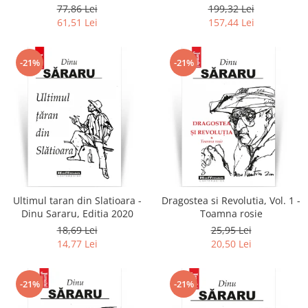
+ Am onoarea, domnule
Popescu (6 volume)
77,86 Lei
199,32 Lei
colonel!
61,51 Lei
157,44 Lei
-21%
-21%
Ultimul taran din Slatioara -
Dragostea si Revolutia, Vol. 1 -
Dinu Sararu, Editia 2020
Toamna rosie
18,69 Lei
25,95 Lei
14,77 Lei
20,50 Lei
-21%
-21%