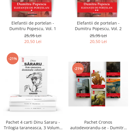
Literatura
Clasica
Contemporana
Elefantii de portelan -
Elefantii de portelan -
Moderna
Dumitru Popescu, Vol. 1
Dumitru Popescu, Vol. 2
Romana
25,95 Lei
25,95 Lei
20,50 Lei
20,50 Lei
Universala
Universala
Non-fictiune
-21%
Calatorii
-21%
Memorii
Publicistica / Reportaje / Interviuri
Stiinte umaniste
Istorie
Sociologie si filozofie
Pachet 4 carti Dinu Sararu -
Pachet Cronos
Trilogia taraneasca, 3 Volume
autodevorandu-se - Dumitru