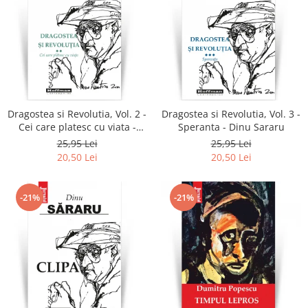
Dragostea si Revolutia, Vol. 2 -
Dragostea si Revolutia, Vol. 3 -
Cei care platesc cu viata -
Speranta - Dinu Sararu
Dinu Sararu
25,95 Lei
25,95 Lei
20,50 Lei
20,50 Lei
-21%
-21%