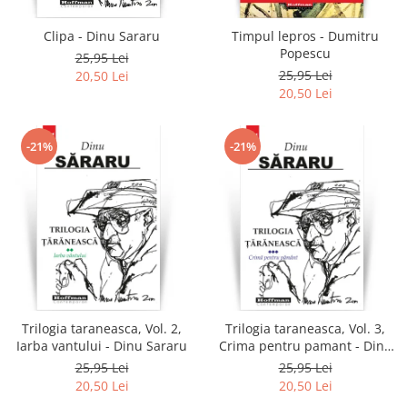
Clipa - Dinu Sararu
Timpul lepros - Dumitru
Popescu
25,95 Lei
25,95 Lei
20,50 Lei
20,50 Lei
-21%
-21%
Trilogia taraneasca, Vol. 2,
Trilogia taraneasca, Vol. 3,
Iarba vantului - Dinu Sararu
Crima pentru pamant - Dinu
Sararu
25,95 Lei
25,95 Lei
20,50 Lei
20,50 Lei