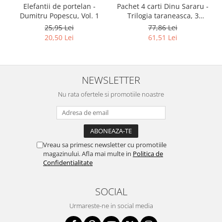
Elefantii de portelan -
Pachet 4 carti Dinu Sararu -
Dumitru Popescu, Vol. 1
Trilogia taraneasca, 3
Volume + Am onoarea,
25,95 Lei
77,86 Lei
domnule colonel!
20,50 Lei
61,51 Lei
NEWSLETTER
Nu rata ofertele si promotiile noastre
Vreau sa primesc newsletter cu promotiile
magazinului. Afla mai multe in
Politica de
Confidentialitate
SOCIAL
Urmareste-ne in social media