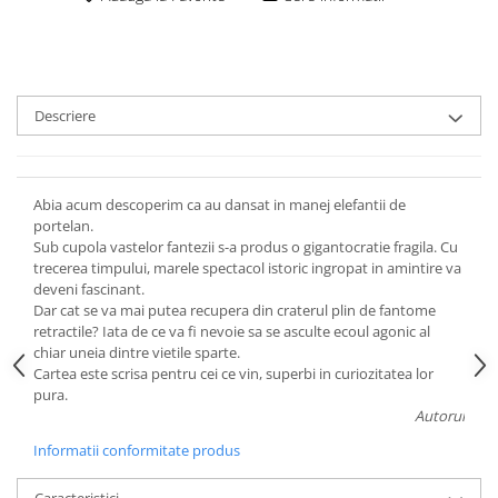
Descriere
Abia acum descoperim ca au dansat in manej elefantii de
portelan.
Sub cupola vastelor fantezii s-a produs o gigantocratie fragila. Cu
trecerea timpului, marele spectacol istoric ingropat in amintire va
deveni fascinant.
Dar cat se va mai putea recupera din craterul plin de fantome
retractile? Iata de ce va fi nevoie sa se asculte ecoul agonic al
chiar uneia dintre vietile sparte.
Cartea este scrisa pentru cei ce vin, superbi in curiozitatea lor
pura.
Autorul
Informatii conformitate produs