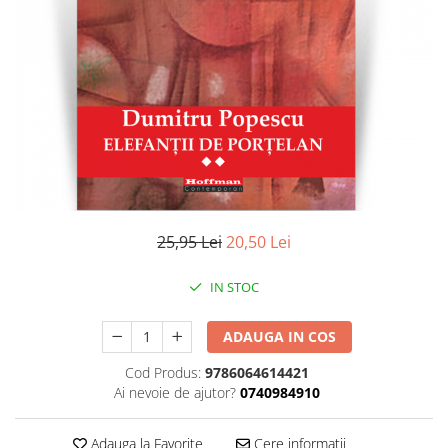
Literatura
Clasica
Contemporana
Moderna
Romana
Universala
Universala
Non-fictiune
Calatorii
25,95 Lei
20,50 Lei
Memorii
Publicistica / Reportaje / Interviuri
IN STOC
Stiinte umaniste
ADAUGA IN COS
Istorie
Sociologie si filozofie
Cod Produs:
9786064614421
Ai nevoie de ajutor?
0740984910
Adauga la Favorite
Cere informatii