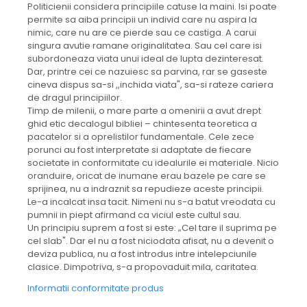
Politicienii considera principiile catuse la maini. Isi poate
permite sa aiba principii un individ care nu aspira la
nimic, care nu are ce pierde sau ce castiga. A carui
singura avutie ramane originalitatea. Sau cel care isi
subordoneaza viata unui ideal de lupta dezinteresat.
Dar, printre cei ce nazuiesc sa parvina, rar se gaseste
cineva dispus sa-si ,,inchida viata", sa-si rateze cariera
de dragul principiilor.
Timp de milenii, o mare parte a omenirii a avut drept
ghid etic decalogul bibliei – chintesenta teoretica a
pacatelor si a oprelistilor fundamentale. Cele zece
porunci au fost interpretate si adaptate de fiecare
societate in conformitate cu idealurile ei materiale. Nicio
oranduire, oricat de inumane erau bazele pe care se
sprijinea, nu a indraznit sa repudieze aceste principii.
Le-a incalcat insa tacit. Nimeni nu s-a batut vreodata cu
pumnii in piept afirmand ca viciul este cultul sau.
Un principiu suprem a fost si este: „Cel tare il suprima pe
cel slab". Dar el nu a fost niciodata afisat, nu a devenit o
deviza publica, nu a fost introdus intre intelepciunile
clasice. Dimpotriva, s-a propovaduit mila, caritatea.
Informatii conformitate produs