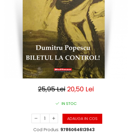
Clasica
Contemporana
Moderna
Romana
Universala
Universala
Non-fictiune
Calatorii
Memorii
Publicistica / Reportaje / Interviuri
Stiinte umaniste
Istorie
25,95 Lei
20,50 Lei
Sociologie si filozofie
IN STOC
ADAUGA IN COS
Cod Produs:
9786064613943