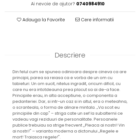
Ai nevoie de ajutor?
0740984910
Adauga la Favorite
Cere informatii
Descriere
Din felul cum se spunea odinioara despre cineva ca are
principii, parea sa reiasa ca e vorba de un om cu
tabieturi. Un om sucit, nitelus ingradit, oricum dificil, cu
care nu era intotdeauna prea placut sa ai de-a face.
Principiile erau, in alta acceptiune, o componenta a
pedanteriei. Dar, si intr-un caz si in altul, era o meteahna,
o scranteala, o forma de alinare mintala. „Va scot eu
principiile din cap" – striga cate un sef la subalternii ce
vadeau vagi reziduuri de personalitate. Persoanele
publice trebuiau sa strige frecvent ,,Pleaca ai nostri! Vin
ai nostri!" – varianta moderna a dictonului „Regele e
mort! Traiasca regele!".