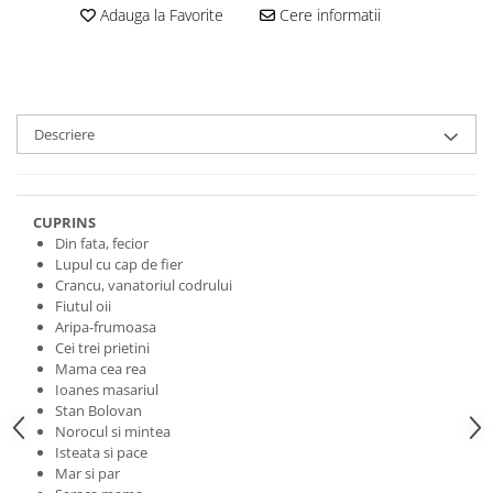
Adauga la Favorite
Cere informatii
Descriere
CUPRINS
Din fata, fecior
Lupul cu cap de fier
Crancu, vanatoriul codrului
Fiutul oii
Aripa-frumoasa
Cei trei prietini
Mama cea rea
Ioanes masariul
Stan Bolovan
Norocul si mintea
Isteata si pace
Mar si par