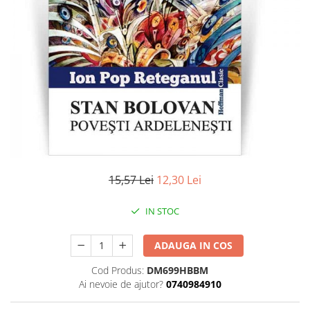
Literatura
Clasica
Contemporana
Moderna
Romana
Universala
Universala
Non-fictiune
Calatorii
Memorii
15,57 Lei
12,30 Lei
Publicistica / Reportaje / Interviuri
IN STOC
Stiinte umaniste
Istorie
ADAUGA IN COS
Sociologie si filozofie
Cod Produs:
DM699HBBM
Ai nevoie de ajutor?
0740984910