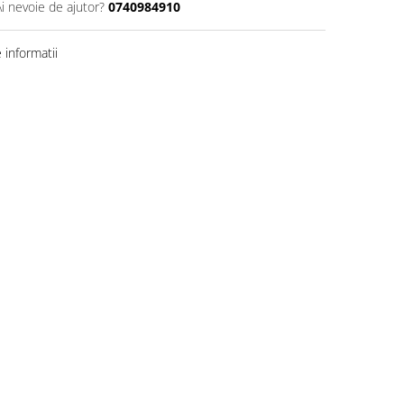
Ai nevoie de ajutor?
0740984910
informatii