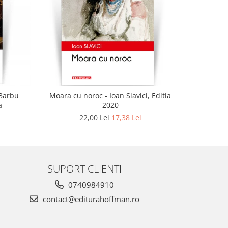
-21%
 Barbu
Moara cu noroc - Ioan Slavici, Editia
Urca
a
2020
22,00 Lei
17,38 Lei
SUPORT CLIENTI
0740984910
contact@editurahoffman.ro