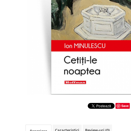
Literatura
Clasica
Contemporana
Moderna
Romana
Universala
Universala
Non-fictiune
Calatorii
Memorii
Publicistica / Reportaje / Interviuri
Stiinte umaniste
Istorie
Save
Sociologie si filozofie
Caracteristici
Review-uri
(0)