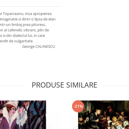
lui Toparceanu, insa apropierea
imaginatie si dintr-o lipsa de elan
intr-un limbaj prea pitoresc,
 al cafenelii, vibrant, plin de
 si din dialectul lui, in care
pandit de vulgaritate.
George CALINESCU
PRODUSE SIMILARE
-21%