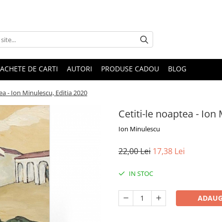
ACHETE DE CARTI
AUTORI
PRODUSE CADOU
BLOG
ea - Ion Minulescu, Editia 2020
Cetiti-le noaptea - Ion
Ion Minulescu
22,00 Lei
17,38 Lei
IN STOC
ADAUG