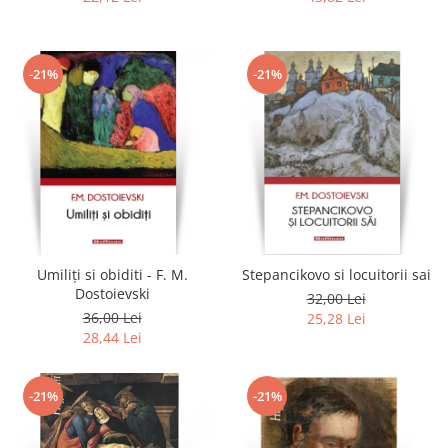
-21%
-21%
Umiliți si obiditi - F. M.
Stepancikovo si locuitorii sai
Dostoievski
32,00 Lei
36,00 Lei
25,28 Lei
28,44 Lei
-21%
-21%