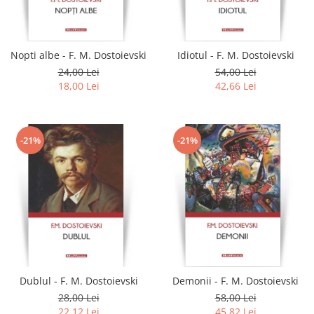
Literatura
Clasica
Contemporana
Nopti albe - F. M. Dostoievski
Idiotul - F. M. Dostoievski
Moderna
24,00 Lei
54,00 Lei
Romana
18,00 Lei
42,66 Lei
Universala
Universala
Non-fictiune
-21%
-21%
Calatorii
Memorii
Publicistica / Reportaje / Interviuri
Stiinte umaniste
Istorie
Sociologie si filozofie
Dublul - F. M. Dostoievski
Demonii - F. M. Dostoievski
28,00 Lei
58,00 Lei
22,12 Lei
45,82 Lei