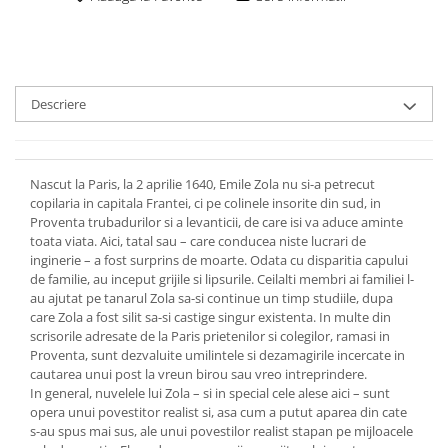
Descriere
Nascut la Paris, la 2 aprilie 1640, Emile Zola nu si-a petrecut
copilaria in capitala Frantei, ci pe colinele insorite din sud, in
Proventa trubadurilor si a levanticii, de care isi va aduce aminte
toata viata. Aici, tatal sau – care conducea niste lucrari de
inginerie – a fost surprins de moarte. Odata cu disparitia capului
de familie, au inceput grijile si lipsurile. Ceilalti membri ai familiei l-
au ajutat pe tanarul Zola sa-si continue un timp studiile, dupa
care Zola a fost silit sa-si castige singur existenta. In multe din
scrisorile adresate de la Paris prietenilor si colegilor, ramasi in
Proventa, sunt dezvaluite umilintele si dezamagirile incercate in
cautarea unui post la vreun birou sau vreo intreprindere.
In general, nuvelele lui Zola – si in special cele alese aici – sunt
opera unui povestitor realist si, asa cum a putut aparea din cate
s-au spus mai sus, ale unui povestilor realist stapan pe mijloacele