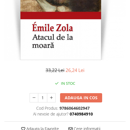
Literatura
Clasica
Contemporana
Moderna
Romana
Universala
Universala
Non-fictiune
Calatorii
33,22 Lei
26,24 Lei
Memorii
Publicistica / Reportaje / Interviuri
IN STOC
Stiinte umaniste
ADAUGA IN COS
Istorie
Sociologie si filozofie
Cod Produs:
9786064602947
Ai nevoie de ajutor?
0740984910
Adauga la Favorite
Cere informatii