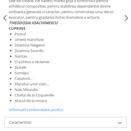
sale de creatie. Ele vadesc marea grija a scriitorului pentru
echilibrul compozitiei, pentru stabilirea dependentei dintre
ambianta generala si caracter, pentru construirea unui decor
evocator, pentru gradarea fortei dramatice a actiunii.
THEODOSIA IOACHIMESCU
CUPRINS
Postul
Umerii marchizei
Doamna Neigeon
Doamna Sourdis
Nantas
O victima a reclamei
Slutele
Somajul
Casatorii…
Sfarsitul unor vieti…
Naïs Micoulin
Cheful de la Coqueville
Atacul de la moara
Informatii conformitate produs
Caracteristici