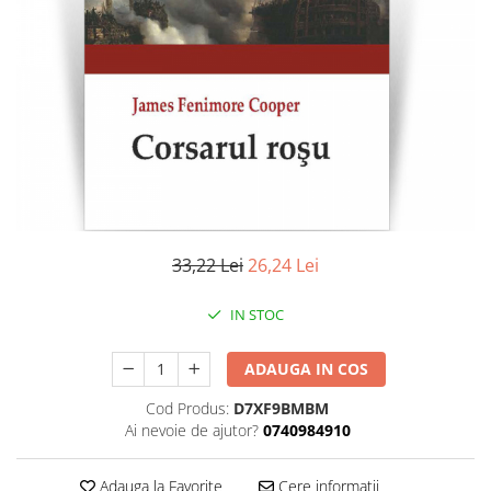
Literatura
Clasica
Contemporana
Moderna
Romana
Universala
Universala
Non-fictiune
Calatorii
33,22 Lei
26,24 Lei
Memorii
Publicistica / Reportaje / Interviuri
IN STOC
Stiinte umaniste
ADAUGA IN COS
Istorie
Sociologie si filozofie
Cod Produs:
D7XF9BMBM
Ai nevoie de ajutor?
0740984910
Adauga la Favorite
Cere informatii