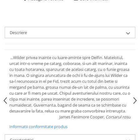
Descriere
...Wilder privea inainte cu luare-aminte spre Delfin. Matelotul,
urcat intr-o vreme pe catarg, coborase, si-un alt marinar, inainta
cu toata hotararea, spanzurat de acelasi catarg, cu o funie groasa
in mana. O singura aruncatura de ochi ii fu de-ajuns lui Wilder ca
sa-l recunoasca in el pe Fid, trezit acum cu totul din betie si
mergand pe barna, groasa numai de-un lat de palma, cu usurinta
cu care ar fi mers pe uscat. Chipul aventurierului nostru care, cu o
clipa mai inainte, parea inseninat de incredere, se posomori
numaidecat. Guvernanta, bagand de seama ca se schimbase cu
desavarsire la fata, relua cu mare graba convorbirea intrerupta.
James Fenimore Cooper,
Corsarul rosu
Informatii conformitate produs