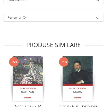
Caracteristici
Review-uri
(0)
PRODUSE SIMILARE
-25%
-21%
Nopti albe - F. M.
Idiotul - F. M. Dostoievski