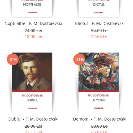
Literatura
Clasica
Contemporana
Nopti albe - F. M. Dostoievski
Idiotul - F. M. Dostoievski
Moderna
24,00 Lei
54,00 Lei
Romana
18,00 Lei
42,66 Lei
Universala
Universala
Non-fictiune
-21%
-21%
Calatorii
Memorii
Publicistica / Reportaje / Interviuri
Stiinte umaniste
Istorie
Sociologie si filozofie
Dublul - F. M. Dostoievski
Demonii - F. M. Dostoievski
28,00 Lei
58,00 Lei
22,12 Lei
45,82 Lei