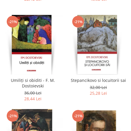
-21%
-21%
Umiliți si obiditi - F. M.
Stepancikovo si locuitorii sai
Dostoievski
32,00 Lei
36,00 Lei
25,28 Lei
28,44 Lei
-21%
-21%