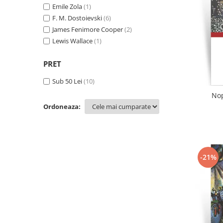
Literatura
Emile Zola
(1)
F. M. Dostoievski
(6)
Clasica
James Fenimore Cooper
(2)
Contemporana
Lewis Wallace
(1)
Moderna
Romana
PRET
Universala
Sub 50 Lei
(10)
Universala
Nop
Non-fictiune
Ordoneaza:
Calatorii
Memorii
Publicistica / Reportaje / Interviuri
Stiinte umaniste
-21%
Istorie
Sociologie si filozofie