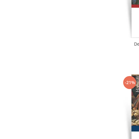
De
-21%