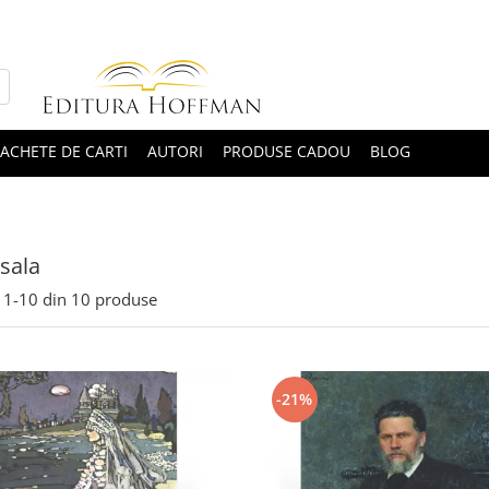
ACHETE DE CARTI
AUTORI
PRODUSE CADOU
BLOG
sala
1-
10
din
10
produse
-21%