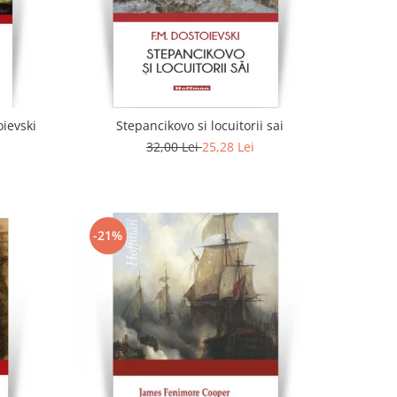
oievski
Stepancikovo si locuitorii sai
32,00 Lei
25,28 Lei
-21%