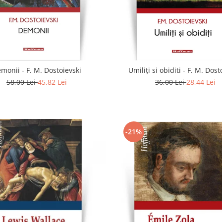
monii - F. M. Dostoievski
Umiliți si obiditi - F. M. Dost
58,00 Lei
45,82 Lei
36,00 Lei
28,44 Lei
-21%