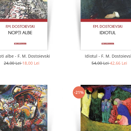
ti albe - F. M. Dostoievski
Idiotul - F. M. Dostoievs
24,00 Lei
18,00 Lei
54,00 Lei
42,66 Lei
-21%