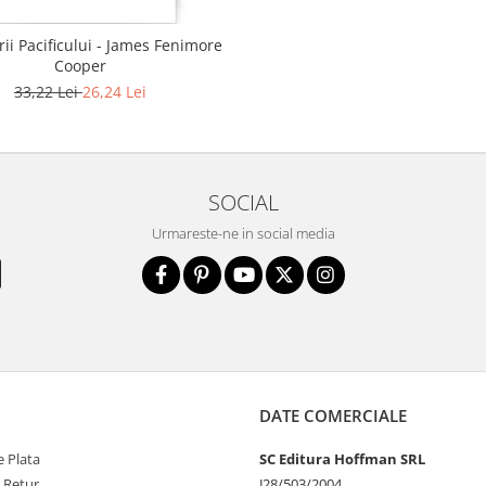
rii Pacificului - James Fenimore
Cooper
33,22 Lei
26,24 Lei
SOCIAL
Urmareste-ne in social media
DATE COMERCIALE
 Plata
SC Editura Hoffman SRL
e Retur
J28/503/2004