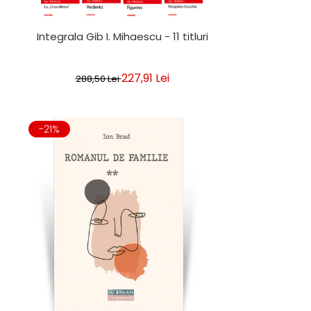
Integrala Gib I. Mihaescu - 11 titluri
227,91 Lei
288,50 Lei
-21%