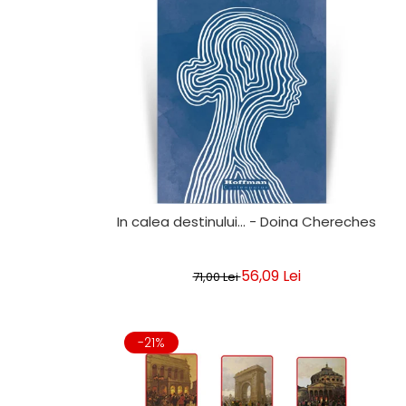
Clasica
Contemporana
Moderna
Romana
Universala
Universala
Non-fictiune
Calatorii
Memorii
Publicistica / Reportaje / Interviuri
In calea destinului... - Doina Chereches
Stiinte umaniste
Istorie
56,09 Lei
71,00 Lei
Sociologie si filozofie
-21%