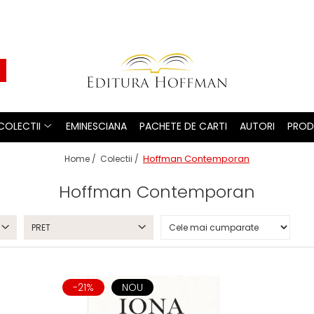
COLECTII
EMINESCIANA
PACHETE DE CARTI
AUTORI
PROD
Hoffman Contemporan
Home /
Colectii /
Hoffman Contemporan
PRET
-21%
NOU