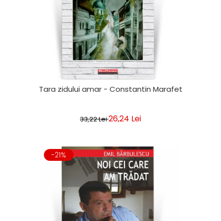
Tara zidului amar - Constantin Marafet
26,24 Lei
33,22 Lei
-21%