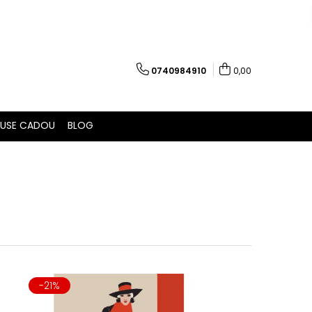
0740984910
0,00
USE CADOU
BLOG
-21%