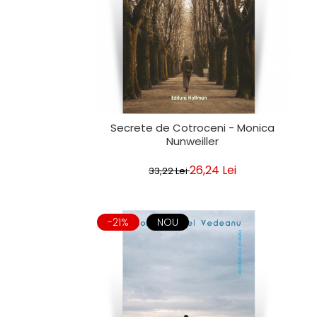
Secrete de Cotroceni - Monica
Nunweiller
26,24 Lei
33,22 Lei
-21%
NOU