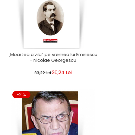
„Moartea civila” pe vremea lui Eminescu
- Nicolae Georgescu
26,24 Lei
33,22 Lei
-21%