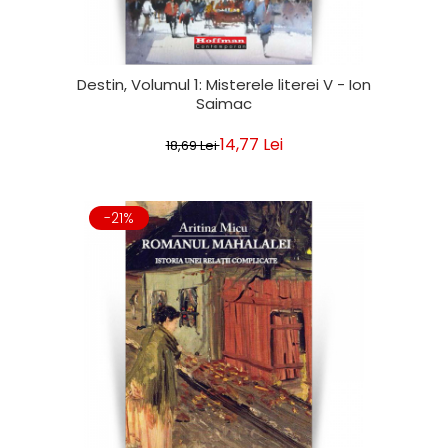
Destin, Volumul 1: Misterele literei V - Ion
Saimac
14,77 Lei
18,69 Lei
-21%