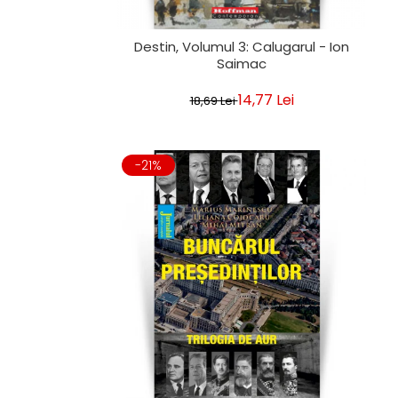
Destin, Volumul 3: Calugarul - Ion
Saimac
14,77 Lei
18,69 Lei
-21%