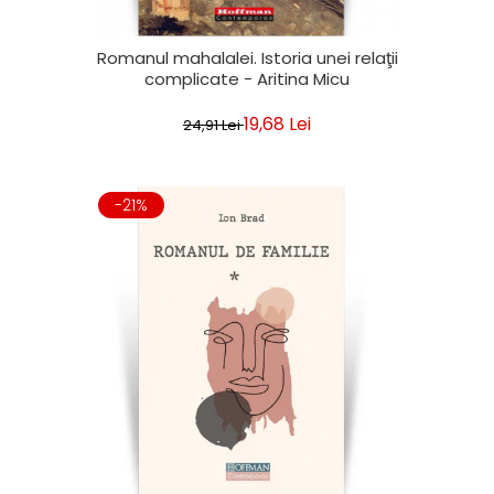
Romanul mahalalei. Istoria unei relaţii
complicate - Aritina Micu
19,68 Lei
24,91 Lei
-21%