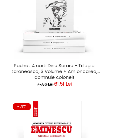
Pachet 4 carti Dinu Sararu - Trilogia
taraneasca, 3 Volume + Am onoarea,
domnule colonel!
61,51 Lei
77,86 Lei
-21%