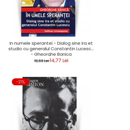
In numele sperantei - Dialog sine ira et
studio cu generalul Constantin Lucescu
- Gheorghe Banica
14,77 Lei
18,69 Lei
-21%