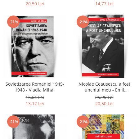
Gheorghe Banica
20,50 Lei
14,77 Lei
-21%
-21%
Sovietizarea Romaniei 1945-
Nicolae Ceausescu a fost
1948 - Vladia Mihai
unchiul meu - Emil
Barbulescu
16,61 Lei
25,95 Lei
13,12 Lei
20,50 Lei
-21%
-21%