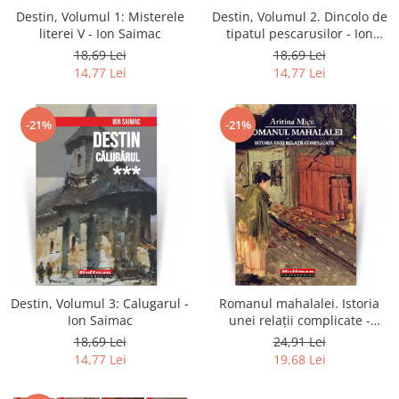
Destin, Volumul 1: Misterele
Destin, Volumul 2. Dincolo de
literei V - Ion Saimac
tipatul pescarusilor - Ion
Saimac
18,69 Lei
18,69 Lei
14,77 Lei
14,77 Lei
-21%
-21%
Destin, Volumul 3: Calugarul -
Romanul mahalalei. Istoria
Ion Saimac
unei relaţii complicate -
Aritina Micu
18,69 Lei
24,91 Lei
14,77 Lei
19,68 Lei