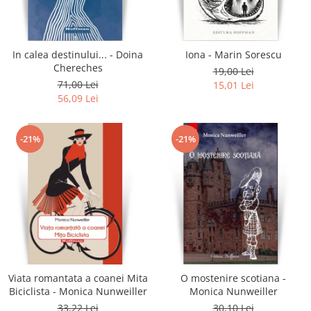
Literatura
Clasica
Contemporana
In calea destinului... - Doina
Iona - Marin Sorescu
Moderna
Chereches
19,00 Lei
Romana
71,00 Lei
15,01 Lei
56,09 Lei
Universala
Universala
Non-fictiune
-21%
-21%
Calatorii
Memorii
Publicistica / Reportaje / Interviuri
Stiinte umaniste
Istorie
Sociologie si filozofie
Viata romantata a coanei Mita
O mostenire scotiana -
Biciclista - Monica Nunweiller
Monica Nunweiller
33,22 Lei
30,10 Lei