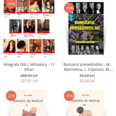
-21%
-21%
Integrala Gib I. Mihaescu - 11
Buncarul presedintilor - M.
titluri
Marinescu, L. Cojocaru, M.
Mitran
288,50 Lei
33,22 Lei
227,91 Lei
26,24 Lei
-21%
-21%