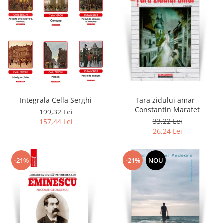
Integrala Cella Serghi
Tara zidului amar -
Constantin Marafet
199,32 Lei
33,22 Lei
157,44 Lei
26,24 Lei
-21%
-21%
NOU