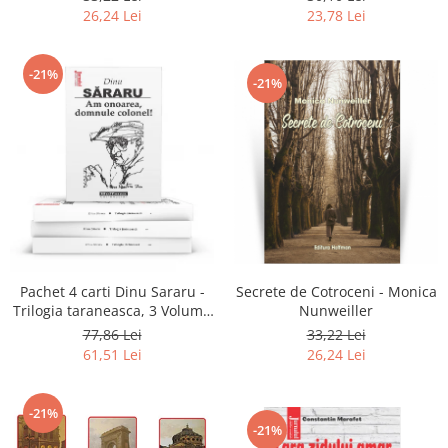
26,24 Lei
23,78 Lei
-21%
-21%
Secrete de Cotroceni - Monica
Pachet 4 carti Dinu Sararu -
Nunweiller
Trilogia taraneasca, 3 Volume
+ Am onoarea, domnule
33,22 Lei
77,86 Lei
colonel!
26,24 Lei
61,51 Lei
-21%
-21%