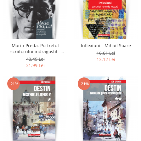
Marin Preda. Portretul
Inflexiuni - Mihail Soare
scriitorului indragostit -
16,61 Lei
Eugen Simion
40,49 Lei
13,12 Lei
31,99 Lei
-21%
-21%