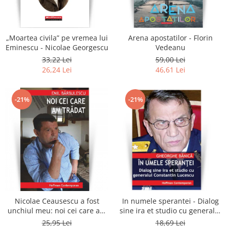
„Moartea civila” pe vremea lui
Arena apostatilor - Florin
Eminescu - Nicolae Georgescu
Vedeanu
33,22 Lei
59,00 Lei
26,24 Lei
46,61 Lei
-21%
-21%
Nicolae Ceausescu a fost
In numele sperantei - Dialog
unchiul meu: noi cei care am
sine ira et studio cu generalul
tradat - Emil Barbulescu
Constantin Lucescu -
25,95 Lei
18,69 Lei