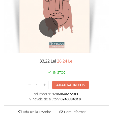
Literatura
Clasica
Contemporana
Moderna
Romana
Universala
Universala
Non-fictiune
Calatorii
33,22 Lei
26,24 Lei
Memorii
Publicistica / Reportaje / Interviuri
IN STOC
Stiinte umaniste
ADAUGA IN COS
Istorie
Sociologie si filozofie
Cod Produs:
9786064615183
Ai nevoie de ajutor?
0740984910
Adauga la Favorite
Cere informatii