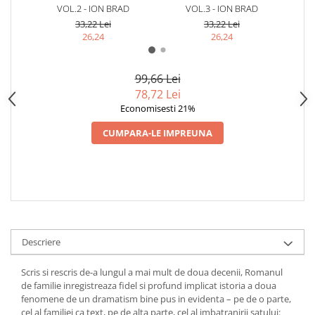
VOL.2 - ION BRAD
VOL.3 - ION BRAD
33,22 Lei
33,22 Lei
26,24
26,24
99,66 Lei
78,72 Lei
Economisesti 21%
CUMPARA-LE IMPREUNA
Descriere
Scris si rescris de-a lungul a mai mult de doua decenii, Romanul
de familie inregistreaza fidel si profund implicat istoria a doua
fenomene de un dramatism bine pus in evidenta – pe de o parte,
cel al familiei ca text, pe de alta parte, cel al imbatranirii satului: