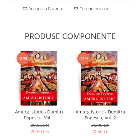
Adauga la Favorite
Cere informatii
PRODUSE COMPONENTE
-21%
-21%
Amurg istoric - Dumitru
Amurg istoric - Dumitru
T
Popescu, Vol. 1
Popescu, Vol. 2
25,95 Lei
25,95 Lei
20,50 Lei
20,50 Lei