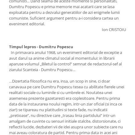
comunisti... Dand seama de aceste momente si personalitati,
Dumitru Popescu e prima memorie mai acatarii care se lasa
exploatata pentru a dezvalui generatiilor de azi enigmele lumii
comuniste. Suficient argument pentru a-i considera cartea un
eveniment editorial.
Ion CRISTOIU
Timpul lepros - Dumitru Popescu
In primavara anului 1968, un eveniment editorial de exceptie a
avut darul sa anime climatul social al momentului: in librarii
aparuse volumul „Biletul la control” semnat de redactorul-sef al
ziarului Scanteia - Dumitru Popescu…
…Dizertatia filosofica nu era, insa, un scop in sine, ci doar
canavaua pe care Dumitru Popescu tesea cu abilitate fierele unei
realitati sociale cu luminile si cu umbrele ei. Noutatea unei
asemenea prezente gazetaresti era coplesitoare. Pentru prima
data de la instaurarea noului regim, intr-un ziar oficial (si inca ce
ziar!) se tipareau nu platitudini si texte fade, nu indicatii
„pretioase”, nu directive care „trasau linia partidului” intr-un
amalgam de cuvinte cu sensuri initiale stalcite, distorsionate, ci
reflectii lucide, dezbateri vii de idei asupra unor subiecte care nu
mai aveau coloratura de partid. Pentru prima data in acei ani