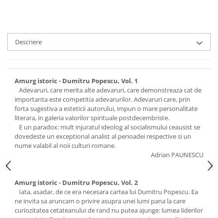
Descriere
Amurg istoric - Dumitru Popescu, Vol. 1
Adevaruri, care merita alte adevaruri, care demonstreaza cat de
importanta este competitia adevarurilor. Adevaruri care, prin
forta sugestiva a esteticii autorului, impun o mare personalitate
literara, in galeria valorilor spirituale postdecembriste.
E un paradox: mult injuratul ideolog al socialismului ceausist se
dovedeste un exceptional analist al perioadei respective si un
nume valabil al noii culturi romane.
Adrian PAUNESCU
Amurg istoric - Dumitru Popescu, Vol. 2
Iata, asadar, de ce era necesara cartea lui Dumitru Popescu. Ea
ne invita sa aruncam o privire asupra unei lumi pana la care
curiozitatea cetateanului de rand nu putea ajunge: lumea liderilor