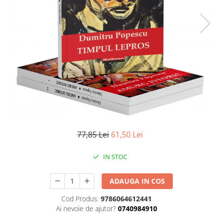
Literatura
Clasica
Contemporana
Moderna
Romana
Universala
Universala
Non-fictiune
Calatorii
Memorii
77,85 Lei
61,50 Lei
Publicistica / Reportaje / Interviuri
Stiinte umaniste
IN STOC
Istorie
Sociologie si filozofie
ADAUGA IN COS
Cod Produs:
9786064612441
Ai nevoie de ajutor?
0740984910