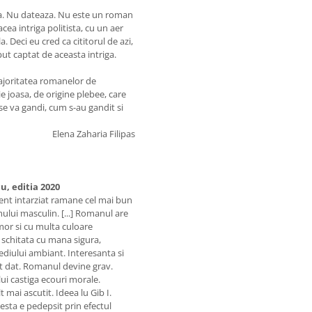
oca. Nu dateaza. Nu este un roman
ea intriga politista, cu un aer
 Deci eu cred ca cititorul de azi,
put captat de aceasta intriga.
joritatea romanelor de
e joasa, de origine plebee, care
 se va gandi, cum s-au gandit si
Elena Zaharia Filipas
cu, editia 2020
udent intarziat ramane cel mai bun
mului masculin. [...] Romanul are
umor si cu multa culoare
 schitata cu mana sigura,
ediului ambiant. Interesanta si
t dat. Romanul devine grav.
ui castiga ecouri morale.
 mai ascutit. Ideea lu Gib I.
esta e pedepsit prin efectul