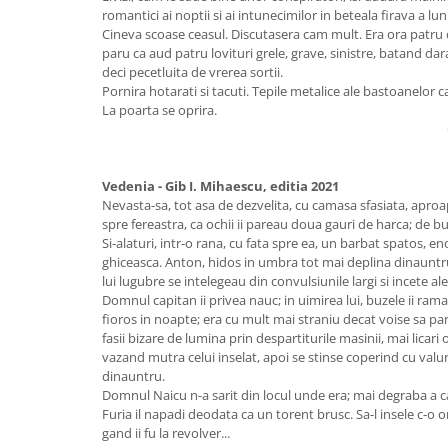
romantici ai noptii si ai intunecimilor in beteala firava a luni
Cineva scoase ceasul. Discutasera cam mult. Era ora patru di
paru ca aud patru lovituri grele, grave, sinistre, batand da
deci pecetluita de vrerea sortii.
Pornira hotarati si tacuti. Tepile metalice ale bastoanelor 
La poarta se oprira.
Vedenia - Gib I. Mihaescu, editia 2021
Nevasta-sa, tot asa de dezvelita, cu camasa sfasiata, aproa
spre fereastra, ca ochii ii pareau doua gauri de harca; de b
Si-alaturi, intr-o rana, cu fata spre ea, un barbat spatos, en
ghiceasca. Anton, hidos in umbra tot mai deplina dinauntr
lui lugubre se intelegeau din convulsiunile largi si incete ale
Domnul capitan ii privea nauc; in uimirea lui, buzele ii ramas
fioros in noapte; era cu mult mai straniu decat voise sa 
fasii bizare de lumina prin despartiturile masinii, mai licari 
vazand mutra celui inselat, apoi se stinse coperind cu valu
dinauntru.
Domnul Naicu n-a sarit din locul unde era; mai degraba a 
Furia il napadi deodata ca un torent brusc. Sa-l insele c-o
gand ii fu la revolver...