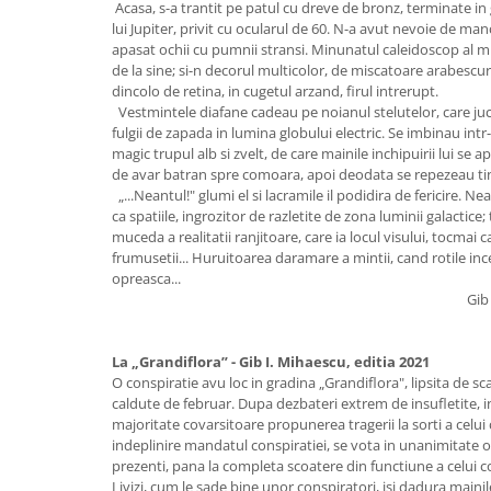
Acasa, s-a trantit pe patul cu dreve de bronz, terminate in
lui Jupiter, privit cu ocularul de 60. N-a avut nevoie de man
apasat ochii cu pumnii stransi. Minunatul caleidoscop al mi
de la sine; si-n decorul multicolor, de miscatoare arabescu
dincolo de retina, in cugetul arzand, firul intrerupt.
Vestmintele diafane cadeau pe noianul stelutelor, care juca
fulgii de zapada in lumina globului electric. Se imbinau in
magic trupul alb si zvelt, de care mainile inchipuirii lui se
de avar batran spre comoara, apoi deodata se repezeau tiner
„...Neantul!" glumi el si lacramile il podidira de fericire. Ne
ca spatiile, ingrozitor de razletite de zona luminii galactice;
muceda a realitatii ranjitoare, care ia locul visului, tocmai 
frumusetii... Huruitoarea daramare a mintii, cand rotile in
opreasca...
Gib
La „Grandiflora” - Gib I. Mihaescu, editia 2021
O conspiratie avu loc in gradina „Grandiflora", lipsita de s
caldute de februar. Dupa dezbateri extrem de insufletite, i
majoritate covarsitoare propunerea tragerii la sorti a celui
indeplinire mandatul conspiratiei, se vota in unanimitate o b
prezenti, pana la completa scoatere din functiune a celui
Livizi, cum le sade bine unor conspiratori, isi dadura mainile