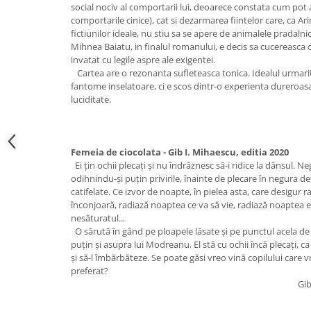
social nociv al comportarii lui, deoarece constata cum pot 
comportarile cinice), cat si dezarmarea fiintelor care, ca Ar
fictiunilor ideale, nu stiu sa se apere de animalele pradalnic
Mihnea Baiatu, in finalul romanului, e decis sa cucereasca c
invatat cu legile aspre ale exigentei.
Cartea are o rezonanta sufleteasca tonica. Idealul urmarit
fantome inselatoare, ci e scos dintr-o experienta dureroas
luciditate.
Femeia de ciocolata - Gib I. Mihaescu, editia 2020
Ei ţin ochii plecaţi şi nu îndrăznesc să-i ridice la dânsul. Ne
odihnindu-şi puţin privirile, înainte de plecare în negura def
catifelate. Ce izvor de noapte, în pielea asta, care desigur 
înconjoară, radiază noaptea ce va să vie, radiază noaptea et
nesăturatul...
O sărută în gând pe ploapele lăsate şi pe punctul acela de
puţin şi asupra lui Modreanu. El stă cu ochii încă plecaţi, ca
şi să-l îmbărbăteze. Se poate găsi vreo vină copilului care 
preferat?
Gib