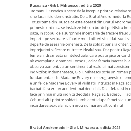
Rusoaica - Gib I. Mihaescu, editia 2020
Romanul Rusoaica izbeste de la inceput printr-o relativa so
sine fara nicio demonstratie. De la Bratul Andromedei la Ru
Totusi tema din Rusoaica este aceeasi din Bratul Androme
primeste ordin sa se instaleze intr-un bordei pe Nistru i
paza, in scopul de a surprinde incercarile de trecere fraudul
impartit pe sectoare si foarte multi ofiteri si soldati sunt sil
departe de asezarile omenesti. De la soldat pana la ofiter, 
imprejurimi si fiecare nutreste idealul sau. Dar pentru Raga
femeia indrazneata si intelectuala, care poate pica oricand d
alt exemplar al doamnei Cornoiu, adica femeia inaccesibila.
observa oameni, cu un sentiment al realului mai consistent,
indivizilor, indemanateca, Gib I. Mihaescu scrie un roman pe
fundamentale. In Madame Bovary nu se zugraveste o femeie
e un fel de Madame Bovary al virilitatii, intrucat in Ragaiac 
barbat, fara vreun accident mai deosebit. Dealtfel, ca si in 
face prin mai multi indivizi deodata. Ragaiac, Badescu, Iliad,
Cebuc si altii printre soldati, umbla toti dupa femei si au un
incordarea sexuala niciun erou nu mai are alt continut.
Bratul Andromedei - Gib I. Mihaescu, editia 2021