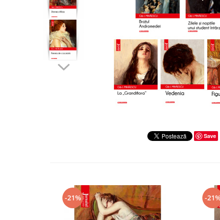
Literatura
Clasica
Contemporana
Moderna
Romana
Universala
Universala
Non-fictiune
Calatorii
Memorii
Save
Publicistica / Reportaje / Interviuri
Stiinte umaniste
Istorie
Sociologie si filozofie
-21%
-21