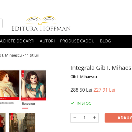
ACHETE DE CARTI
AUTORI
PRODUSE CADOU
BLOG
 I. Mihaescu - 11 titluri
Integrala Gib I. Mihaesc
Gib I. Mihaescu
288,50 Lei
227,91 Lei
IN STOC
ADAUG