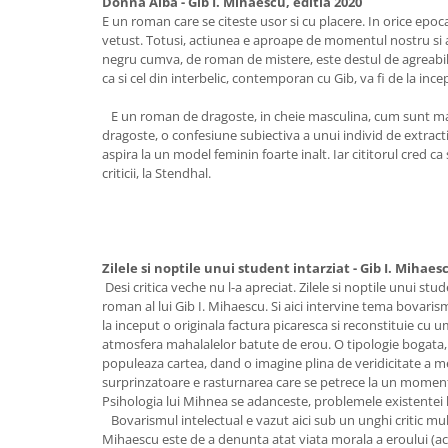
Donna Alba - Gib I. Mihaescu, editia 2020
E un roman care se citeste usor si cu placere. In orice ep
vetust. Totusi, actiunea e aproape de momentul nostru si ac
negru cumva, de roman de mistere, este destul de agreabila.
ca si cel din interbelic, contemporan cu Gib, va fi de la ince
E un roman de dragoste, in cheie masculina, cum sunt ma
dragoste, o confesiune subiectiva a unui individ de extracti
aspira la un model feminin foarte inalt. Iar cititorul cred ca
criticii, la Stendhal.
Zilele si noptile unui student intarziat - Gib I. Mihaes
Desi critica veche nu l-a apreciat. Zilele si noptile unui st
roman al lui Gib I. Mihaescu. Si aici intervine tema bovaris
la inceput o originala factura picaresca si reconstituie cu 
atmosfera mahalalelor batute de erou. O tipologie bogata,
populeaza cartea, dand o imagine plina de veridicitate a m
surprinzatoare e rasturnarea care se petrece la un momen
Psihologia lui Mihnea se adanceste, problemele existentei l
Bovarismul intelectual e vazut aici sub un unghi critic mult
Mihaescu este de a denunta atat viata morala a eroului (ac