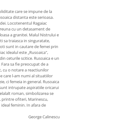
liditate care se impune de la
soaica distanta este serioasa.
dei. Locotenentul Ragaiac
mpreuna cu un detasament de
oasa a granitei. Malul Nistrului e
iti sa traiasca in singuratate,
toti sunt in cautare de femei prin
iac idealul este „Rusoaica",
in ceturile scitice. Rusoaica e un
 Fara sa fie preocupat de a
 cu o notare a reactiunilor
 care l-am numi al situatiilor
, ci femeia in general. Rusoaica
sunt intrupate aspiratiile oricarui
celalalt roman, simbolizarea se
 printre ofiteri, Marinescu,
 ideal feminin. In afara de
George Calinescu