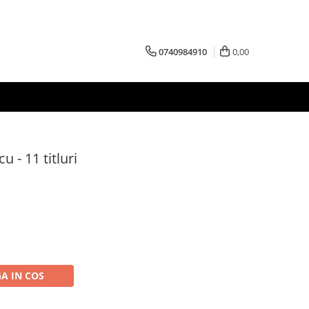
0740984910
0,00
u - 11 titluri
A IN COS