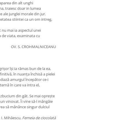
aparea din alt unghi
ina, traiesc doar in lumea
e ale junglei morale din jur.
etatea stiintei ca un om intreg,
 nu mai ia aspectul unei
a de viata, examinata cu
OV. S. CROHMALNICEANU
grişor îşi ia rămas bun de la ea,
initivă, în nuanţa închisă a pielei
radiază amurgul începător ce-i
ernă în care va intra el,
 zbucium din gât. Se mai opreşte
 un vinovat. Îi vine să-l mângâie
vrea să mănânce singur dulciul
 I. Mihăescu,
Femeia de ciocolată