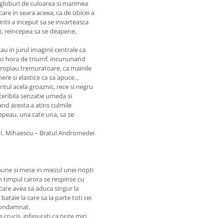
 globuri de culoarea si marimea
care in seara aceea; ca de obicei a
ntii a inceput sa se invarteasca
ri, reincepea sa se deapene,
u in jurul imaginii centrale ca
tr-o hora de triumf, incununand
 apropiau tremuratoare, ca mainile
e si elastice ca sa apuce...
antul acela groaznic, rece si negru
 teribila senzatie umeda si
cand acesta a atins culmile
cepeau, una cate una, sa se
 I. Mihaescu – Bratul Andromedei
caune si mese in miezul unei nopti
n timpul carora se respinse cu
 care avea sa aduca singur la
ataie la care sa ia parte toti cei
 condamnat.
 crucis, infasurati ca niste miri