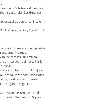
i.
mineata. Si tuturor de fata li se
rabana destinului. Sentinta era
cazura surd pe pamantul intelenit.
Gib I. Mihaescu - La „Grandiflora”
pe goala, privea atat de ingrozita
una seama il vazuse.
orm, pe care nu-i fu greu sa-l
u, dormea adanc si horcaiturile
 pieptului.
esera dezlipite si dintii ranjeau
para. Lampa, care acum raspandea
o data, ca si cand ar fi zambit
ri de negura nelegiuirea
cazut. Acum se luminase deplin.
 ordonanta? Nemaiauzit! Si primul