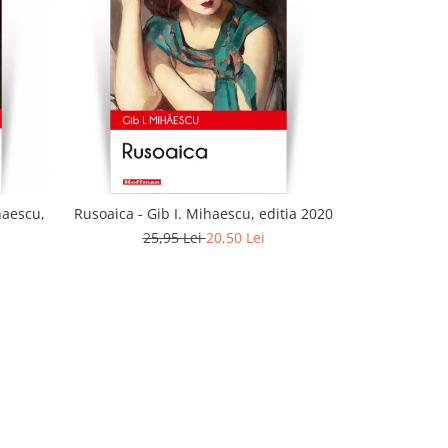
-21%
haescu,
Rusoaica - Gib I. Mihaescu, editia 2020
Bratul Andro
25,95 Lei
20,50 Lei
25