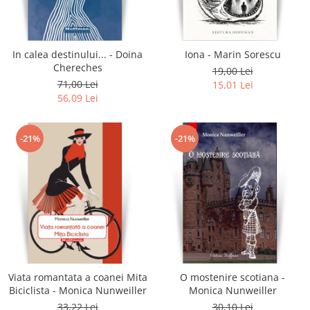
Literatura
Clasica
Contemporana
In calea destinului... - Doina
Iona - Marin Sorescu
Moderna
Chereches
19,00 Lei
Romana
71,00 Lei
15,01 Lei
56,09 Lei
Universala
Universala
Non-fictiune
-21%
-21%
Calatorii
Memorii
Publicistica / Reportaje / Interviuri
Stiinte umaniste
Istorie
Sociologie si filozofie
Viata romantata a coanei Mita
O mostenire scotiana -
Biciclista - Monica Nunweiller
Monica Nunweiller
33,22 Lei
30,10 Lei