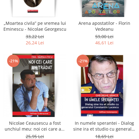
„Moartea civila” pe vremea lui
Arena apostatilor - Florin
Eminescu - Nicolae Georgescu
Vedeanu
33,22 Lei
59,00 Lei
26,24 Lei
46,61 Lei
-21%
-21%
Nicolae Ceausescu a fost
In numele sperantei - Dialog
unchiul meu: noi cei care am
sine ira et studio cu generalul
tradat - Emil Barbulescu
Constantin Lucescu -
25,95 Lei
18,69 Lei