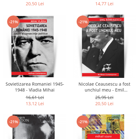
Gheorghe Banica
20,50 Lei
14,77 Lei
-21%
-21%
Sovietizarea Romaniei 1945-
Nicolae Ceausescu a fost
1948 - Vladia Mihai
unchiul meu - Emil
Barbulescu
16,61 Lei
25,95 Lei
13,12 Lei
20,50 Lei
-21%
-21%