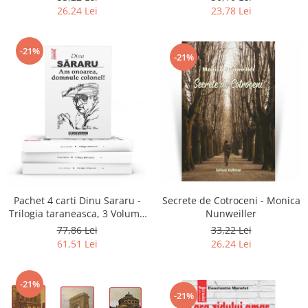
26,24 Lei
23,78 Lei
-21%
-21%
Secrete de Cotroceni - Monica
Pachet 4 carti Dinu Sararu -
Nunweiller
Trilogia taraneasca, 3 Volume
+ Am onoarea, domnule
33,22 Lei
77,86 Lei
colonel!
26,24 Lei
61,51 Lei
-21%
-21%