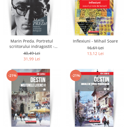
Marin Preda. Portretul
Inflexiuni - Mihail Soare
scriitorului indragostit -
16,61 Lei
Eugen Simion
40,49 Lei
13,12 Lei
31,99 Lei
-21%
-21%