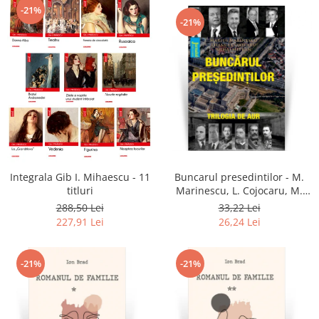
-21%
-21%
Integrala Gib I. Mihaescu - 11
Buncarul presedintilor - M.
titluri
Marinescu, L. Cojocaru, M.
Mitran
288,50 Lei
33,22 Lei
227,91 Lei
26,24 Lei
-21%
-21%