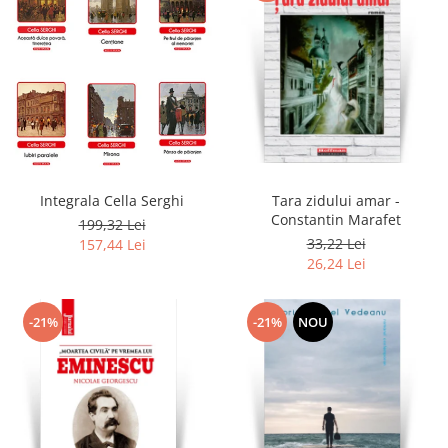
Integrala Cella Serghi
Tara zidului amar -
Constantin Marafet
199,32 Lei
33,22 Lei
157,44 Lei
26,24 Lei
-21%
-21%
NOU