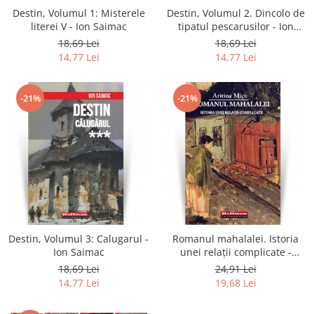
Destin, Volumul 1: Misterele
Destin, Volumul 2. Dincolo de
literei V - Ion Saimac
tipatul pescarusilor - Ion
Saimac
18,69 Lei
18,69 Lei
14,77 Lei
14,77 Lei
-21%
-21%
Destin, Volumul 3: Calugarul -
Romanul mahalalei. Istoria
Ion Saimac
unei relaţii complicate -
Aritina Micu
18,69 Lei
24,91 Lei
14,77 Lei
19,68 Lei