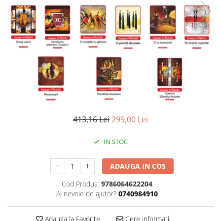
Literatura
Clasica
Contemporana
Moderna
Romana
Universala
Universala
Non-fictiune
Calatorii
413,16 Lei
299,00 Lei
Memorii
Publicistica / Reportaje / Interviuri
IN STOC
Stiinte umaniste
ADAUGA IN COS
Istorie
Sociologie si filozofie
Cod Produs:
9786064622204
Ai nevoie de ajutor?
0740984910
Adauga la Favorite
Cere informatii