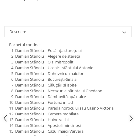
Descriere
Pachetul contine:
Damian Stănoiu Pocăința starețului
Damian Stănoiu Alegere de stareță
Damian Stănoiu O zi mitropolit
Damian Stănoiu Ucenicii sfântului Antonie
Damian Stănoiu Duhovnicul maicilor
Damian Stănoiu Bucureşti-Sinaia
Damian Stănoiu Călugări şi ispite
Damian Stănoiu Necazurile părintelui Ghedeon
Damian Stănoiu Dâmboviţă apă dulce
Damian Stănoiu Furtună în iad
Damian Stănoiu Parada norocului sau Casino Victoria
Damian Stănoiu Camere mobilate
Damian Stănoiu Haine vechi
Damian Stănoiu Apostoli mincinoși
Damian Stănoiu Cazul maicii Varvara