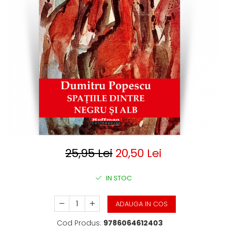
Clasica
Contemporana
Moderna
Romana
Universala
Universala
Non-fictiune
Calatorii
Memorii
Publicistica / Reportaje / Interviuri
Stiinte umaniste
Istorie
25,95 Lei
20,50 Lei
Sociologie si filozofie
IN STOC
ADAUGA IN COS
Cod Produs:
9786064612403