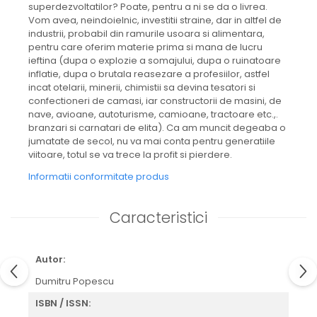
superdezvoltatilor? Poate, pentru a ni se da o livrea.
Vom avea, neindoielnic, investitii straine, dar in altfel de
industrii, probabil din ramurile usoara si alimentara,
pentru care oferim materie prima si mana de lucru
ieftina (dupa o explozie a somajului, dupa o ruinatoare
inflatie, dupa o brutala reasezare a profesiilor, astfel
incat otelarii, minerii, chimistii sa devina tesatori si
confectioneri de camasi, iar constructorii de masini, de
nave, avioane, autoturisme, camioane, tractoare etc.,.
branzari si carnatari de elita). Ca am muncit degeaba o
jumatate de secol, nu va mai conta pentru generatiile
viitoare, totul se va trece la profit si pierdere.
Informatii conformitate produs
Caracteristici
Autor:
Dumitru Popescu
ISBN / ISSN: