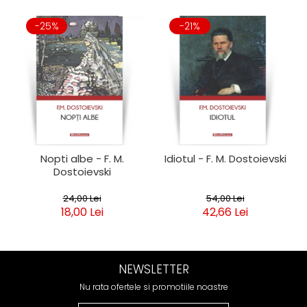
-25%
-21%
Nopti albe - F. M.
Idiotul - F. M. Dostoievski
Dostoievski
24,00 Lei
54,00 Lei
18,00 Lei
42,66 Lei
NEWSLETTER
Nu rata ofertele si promotiile noastre