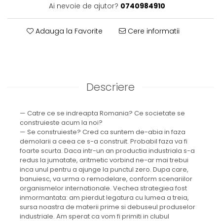
Ai nevoie de ajutor?
0740984910
Adauga la Favorite
Cere informatii
Descriere
— Catre ce se indreapta Romania? Ce societate se
construieste acum la noi?
— Se construieste? Cred ca suntem de-abia in faza
demolarii a ceea ce s-a construit. Probabil faza va fi
foarte scurta. Daca intr-un an productia industriala s-a
redus la jumatate, aritmetic vorbind ne-ar mai trebui
inca unul pentru a ajunge la punctul zero. Dupa care,
banuiesc, va urma o remodelare, conform scenariilor
organismelor internationale. Vechea strategiea fost
inmormantata: am pierdut legatura cu lumea a treia,
sursa noastra de materii prime si debuseul produselor
industriale. Am sperat ca vom fi primiti in clubul