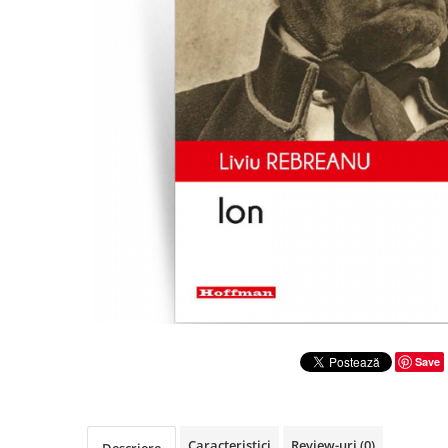
Literatura
Clasica
Contemporana
Moderna
Romana
Universala
Universala
Non-fictiune
Calatorii
Memorii
Publicistica / Reportaje / Interviuri
Stiinte umaniste
Istorie
Save
Sociologie si filozofie
Caracteristici
Review-uri
(0)