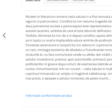
Descriere
Nicaieri in literatura romana viata satului n-a fost evocata c
viguros si patrunzator. Conditia lui Ion rezuma tragedia ist
daca parvenirea sociala a personajului este reprezentativa
acestei taranimi, ambitia de care el este devorat defineste 
Teribila, sfortarea lui Ion de a-si depasi conditia capata di
sa in lupta cu soarta implacabila aduce aminte de prabusirea
Povestea ascensiunii si surparii lui Ion aduna in cuprinsul e
un cerc, intreaga existenta de altadata a Transilvaniei ro
straturile ei, nu fara comunicare unele cu altele, dar vizibil 
satului: invatatorul, preotul, apoi autoritatile: primarul, ja
politicienilor in goana dupa voturi; de asemenea datinile ar
nunta, inmormantare, intr-un cuvant – viata satului in toate 
cuprinsul romanului un amplu si magistral caleidoscop. Io
mai precis, o epopee a satului romanesc de peste munti…
Informatii conformitate produs