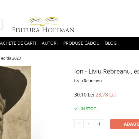
ACHETE DE CARTI
AUTORI
PRODUSE CADOU
BLOG
 editia 2020
Ion - Liviu Rebreanu, e
Liviu Rebreanu
30,10 Lei
23,78 Lei
IN STOC
ADAUG