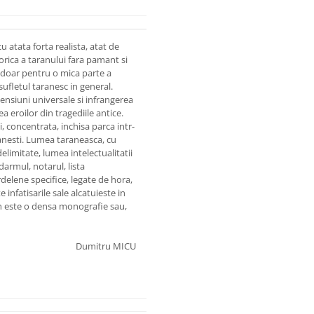
u atata forta realista, atat de
orica a taranului fara pamant si
 doar pentru o mica parte a
sufletul taranesc in general.
mensiuni universale si infrangerea
 eroilor din tragediile antice.
i, concentrata, inchisa parca intr-
manesti. Lumea taraneasca, cu
delimitate, lumea intelectualitatii
ndarmul, notarul, lista
delene specifice, legate de hora,
infatisarile sale alcatuieste in
n este o densa monografie sau,
Dumitru MICU