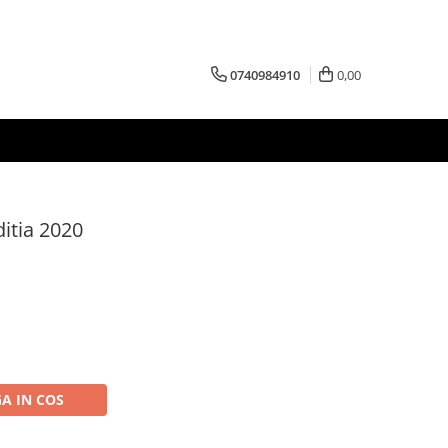
0740984910
0,00
ditia 2020
A IN COS