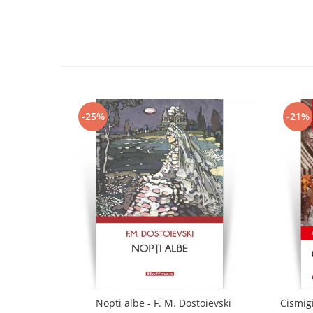
-25%
-21%
Nopti albe - F. M. Dostoievski
Cismig