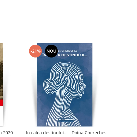
-21%
NOU
-21%
ia 2020
In calea destinului... - Doina Chereches
Idi