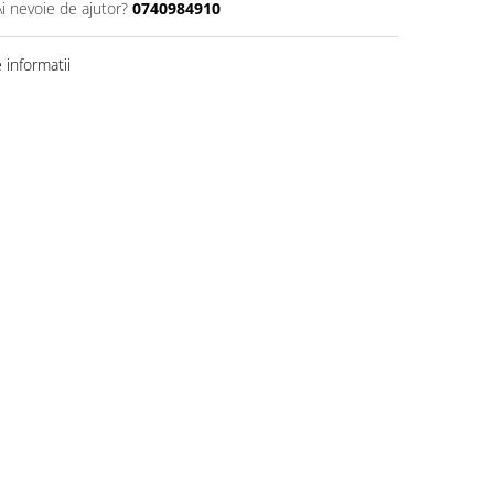
Ai nevoie de ajutor?
0740984910
informatii