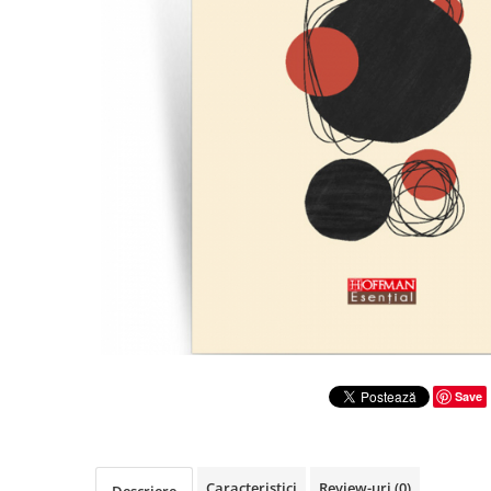
Literatura
Clasica
Contemporana
Moderna
Romana
Universala
Universala
Non-fictiune
Calatorii
Memorii
Publicistica / Reportaje / Interviuri
Stiinte umaniste
Istorie
Save
Sociologie si filozofie
Caracteristici
Review-uri
(0)