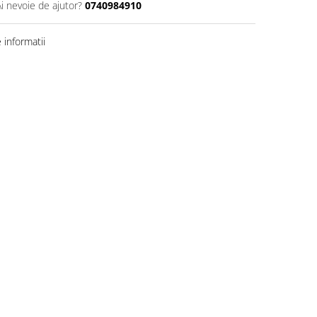
Ai nevoie de ajutor?
0740984910
informatii