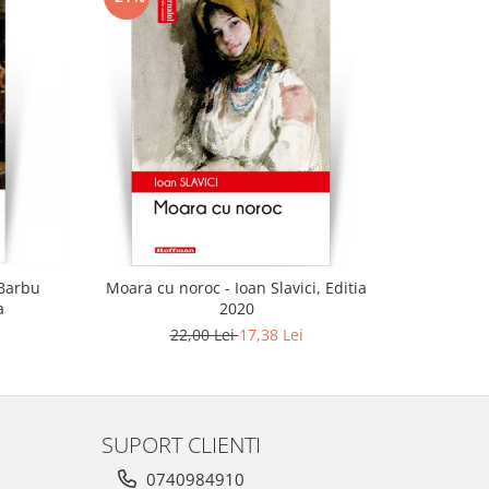
-21%
 Barbu
Moara cu noroc - Ioan Slavici, Editia
Urca
a
2020
22,00 Lei
17,38 Lei
SUPORT CLIENTI
0740984910