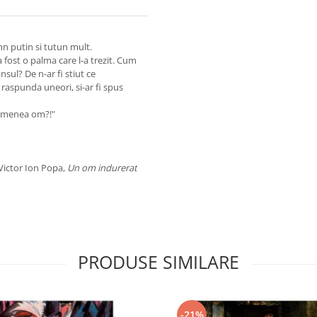
n putin si tutun mult.
fost o palma care l-a trezit. Cum
nsul? De n-ar fi stiut ce
i raspunda uneori, si-ar fi spus
semenea om?!"
Victor Ion Popa,
Un om indurerat
PRODUSE SIMILARE
-21%