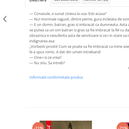
Descriere
— Conasule, a sunat cineva la usa. Esti acasa?
— Nu! mormaie ragusit, dintre perne, gura incleiata de som
— E un domn, batran, gras si imbracat ca dumneata. Asta a 
se putea ca un om batran si gras sa fie imbracat la fel cu da
obraznica e nesuferita asta de servitoare si ce-i in stare sa-
indignarea asa:
„Vorbesti prostii! Cum se poate sa fie imbracat ca mine a
N-a spus nimic. A dat din umeri intreband:
— Cine-i si ce vrea?
— Nu stiu. Sa intreb?
Informatii conformitate produs
-21%
-21%