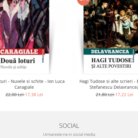
uri - Nuvele si schite - Ion Luca
Hagi Tudose si alte scrieri -
Caragiale
Stefanescu Delavrance
22,00 Lei
17,38 Lei
21,80 Lei
17,22 Lei
SOCIAL
Urmareste-ne in social media