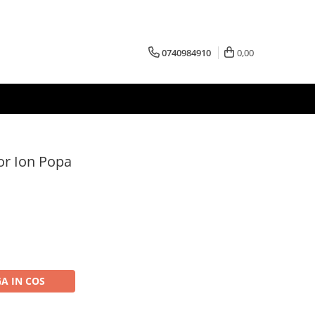
0740984910
0,00
or Ion Popa
A IN COS