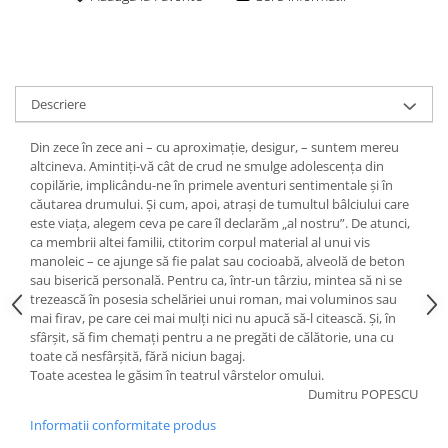
Descriere
Din zece în zece ani – cu aproximație, desigur, – suntem mereu
altcineva. Amintiți-vă cât de crud ne smulge adolescența din
copilărie, implicându-ne în primele aventuri sentimentale și în
căutarea drumului. Și cum, apoi, atrași de tumultul bâlciului care
este viața, alegem ceva pe care îl declarăm „al nostru”. De atunci,
ca membrii altei familii, ctitorim corpul material al unui vis
manoleic – ce ajunge să fie palat sau cocioabă, alveolă de beton
sau biserică personală. Pentru ca, într-un târziu, mintea să ni se
trezească în posesia schelăriei unui roman, mai voluminos sau
mai firav, pe care cei mai mulți nici nu apucă să-l citească. Și, în
sfârșit, să fim chemați pentru a ne pregăti de călătorie, una cu
toate că nesfârșită, fără niciun bagaj.
Toate acestea le găsim în teatrul vârstelor omului.
Dumitru POPESCU
Informatii conformitate produs