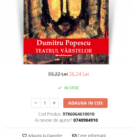
Literatura
Clasica
Contemporana
Moderna
Romana
Universala
Universala
Non-fictiune
Calatorii
33,22 Lei
26,24 Lei
Memorii
Publicistica / Reportaje / Interviuri
IN STOC
Stiinte umaniste
ADAUGA IN COS
Istorie
Sociologie si filozofie
Cod Produs:
9786064610010
Ai nevoie de ajutor?
0740984910
Adauga la Favorite
Cere informatii