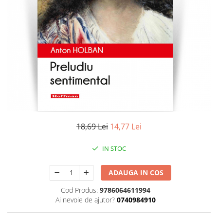
Literatura
Clasica
Contemporana
Moderna
Romana
Universala
Universala
Non-fictiune
Calatorii
Memorii
18,69 Lei
14,77 Lei
Publicistica / Reportaje / Interviuri
IN STOC
Stiinte umaniste
Istorie
ADAUGA IN COS
Sociologie si filozofie
Cod Produs:
9786064611994
Ai nevoie de ajutor?
0740984910