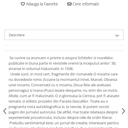
Adauga la Favorite
Cere informatii
Descriere
Se cuvine sa aruncam o privire si asupra Schitelor si nuvelelor,
publicate in buna parte in revistele vremii la inceputul anilor '30,
stranse in volumul Halucinatii, in 1938.
Unele sunt, in mod cert, fragmente din romanele O moarte care
nu dovedeste nimic (Icoane la mormantul Irinei, Marcel, Obsesia
unei moarte, Conversatii cu o moarta, Doua fete ale aceluiasi
personagiu) si Ioana (Puiu) lasate deoparte, nu stim din ce motiv.
Altele, cum ar fi Halucinatii, O zi glorioasa la Cernica, pot fi atasate
tematic si stilistic prozelor din Parada dascalilor. Toate au o
pregnanta nota autobiografica si, la nevoie, le putem socoti
pagini din jurnalul autorului. De altfel, mai toate relateaza despre
experientele prozatorului, inclusiv despre cele de ordin literar.
Preludiu sentimental este, un jurnal de creatie, interesant pentru