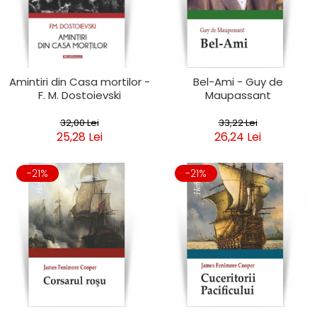
Clasica
Contemporana
Moderna
Romana
Universala
Amintiri din Casa mortilor -
Bel-Ami - Guy de
F. M. Dostoievski
Maupassant
Universala
Non-fictiune
32,00 Lei
33,22 Lei
Calatorii
25,28 Lei
26,24 Lei
Memorii
Publicistica / Reportaje / Interviuri
-21%
-21%
Stiinte umaniste
Istorie
Sociologie si filozofie