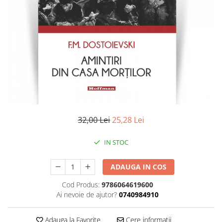
Literatura
Clasica
Contemporana
Moderna
Romana
Universala
Universala
Non-fictiune
Calatorii
32,00 Lei
25,28 Lei
Memorii
Publicistica / Reportaje / Interviuri
IN STOC
Stiinte umaniste
ADAUGA IN COS
Istorie
Sociologie si filozofie
Cod Produs:
9786064619600
Ai nevoie de ajutor?
0740984910
Adauga la Favorite
Cere informatii