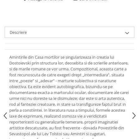
Descriere
Amintirile din Casa mortilor se singularizeaza in creatia lui
Dostoievski prin structura lor, deosebita si de scrierile anterioare,
si de marile romane ce vor urma. Compozitional, aceasta carte a
fost recunoscuta de catre exegeti drept „intermediara”, situata
intre „poezie” si „adevar” - marturie subiectiva si naratiune
obiectiva. Ea este evident autobiografica, bizuindu-se pe
documentarea exacta a martorului ocular, documentare ale carei
urme nici nu doreste sa le disimuleze; dar este si arta autentica,
rod al fanteziei creatoare, in stare sa transfigureze faptul brut in
perla a constiintei. In literatura rusa a timpului, formele acestea
laxe de exprimare, realizand osmoza vie a veridicitatii
reportericesti cu generalizarile temerare, proprii imaginatiei
artistice descatusate, au fost frecvente - dovada Povestirile din
Sevastopol ale lui Lev Tolstoi sau Amintiri si cugetari,