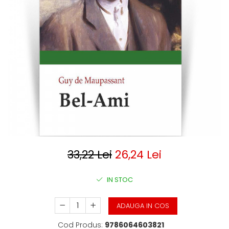
Clasica
Contemporana
Moderna
Romana
Universala
Universala
Non-fictiune
Calatorii
Memorii
Publicistica / Reportaje / Interviuri
Stiinte umaniste
Istorie
33,22 Lei
26,24 Lei
Sociologie si filozofie
IN STOC
ADAUGA IN COS
Cod Produs:
9786064603821