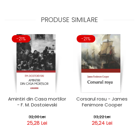
PRODUSE SIMILARE
-21%
-21%
Amintiri din Casa mortilor
Corsarul rosu - James
- F. M. Dostoievski
Fenimore Cooper
32,00 Lei
33,22 Lei
25,28 Lei
26,24 Lei