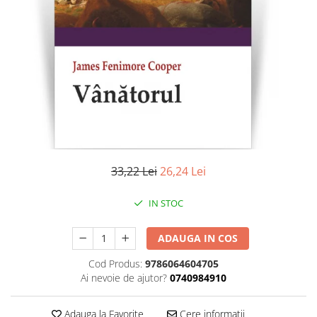
Literatura
Clasica
Contemporana
Moderna
Romana
Universala
Universala
Non-fictiune
Calatorii
33,22 Lei
26,24 Lei
Memorii
Publicistica / Reportaje / Interviuri
IN STOC
Stiinte umaniste
ADAUGA IN COS
Istorie
Sociologie si filozofie
Cod Produs:
9786064604705
Ai nevoie de ajutor?
0740984910
Adauga la Favorite
Cere informatii