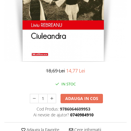
Literatura
Clasica
Contemporana
Moderna
Romana
Universala
Universala
Non-fictiune
Calatorii
18,69 Lei
14,77 Lei
Memorii
Publicistica / Reportaje / Interviuri
IN STOC
Stiinte umaniste
ADAUGA IN COS
Istorie
Sociologie si filozofie
Cod Produs:
9786064609953
Ai nevoie de ajutor?
0740984910
Adauga la Favorite
Cere informatii