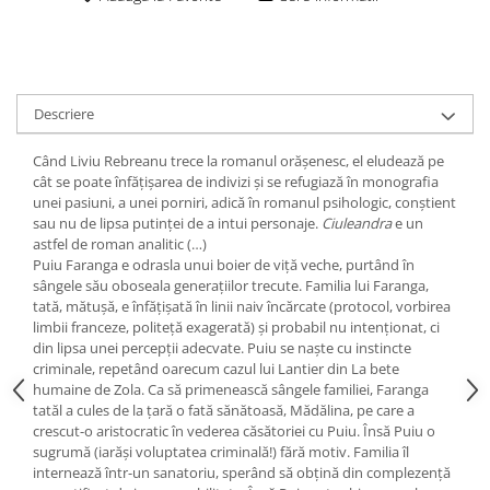
Descriere
Când Liviu Rebreanu trece la romanul orășenesc, el eludează pe
cât se poate înfățișarea de indivizi și se refugiază în monografia
unei pasiuni, a unei porniri, adică în romanul psihologic, conștient
sau nu de lipsa putinței de a intui personaje.
Ciuleandra
e un
astfel de roman analitic (…)
Puiu Faranga e odrasla unui boier de viță veche, purtând în
sângele său oboseala generațiilor trecute. Familia lui Faranga,
tată, mătușă, e înfățișată în linii naiv încărcate (protocol, vorbirea
limbii franceze, politeță exagerată) și probabil nu intenționat, ci
din lipsa unei percepții adecvate. Puiu se naște cu instincte
criminale, repetând oarecum cazul lui Lantier din La bete
humaine de Zola. Ca să primenească sângele familiei, Faranga
tatăl a cules de la țară o fată sănătoasă, Mădălina, pe care a
crescut-o aristocratic în vederea căsătoriei cu Puiu. Însă Puiu o
sugrumă (iarăși voluptatea criminală!) fără motiv. Familia îl
internează într-un sanatoriu, sperând să obțină din complezență