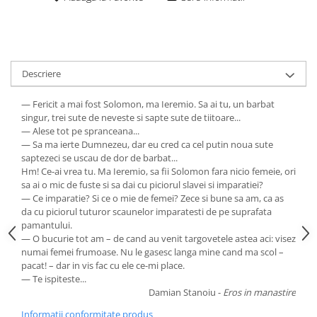
Descriere
— Fericit a mai fost Solomon, ma Ieremio. Sa ai tu, un barbat
singur, trei sute de neveste si sapte sute de tiitoare...
— Alese tot pe spranceana...
— Sa ma ierte Dumnezeu, dar eu cred ca cel putin noua sute
saptezeci se uscau de dor de barbat...
Hm! Ce-ai vrea tu. Ma Ieremio, sa fii Solomon fara nicio femeie, ori
sa ai o mic de fuste si sa dai cu piciorul slavei si imparatiei?
— Ce imparatie? Si ce o mie de femei? Zece si bune sa am, ca as
da cu piciorul tuturor scaunelor imparatesti de pe suprafata
pamantului.
— O bucurie tot am – de cand au venit targovetele astea aci: visez
numai femei frumoase. Nu le gasesc langa mine cand ma scol –
pacat! – dar in vis fac cu ele ce-mi place.
— Te ispiteste...
Damian Stanoiu -
Eros in manastire
Informatii conformitate produs