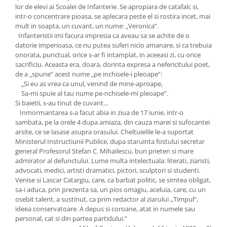
lor de elevi ai Scoalei de Infanterie. Se apropiara de catafalc si,
intr-o concentrare pioasa, se aplecara peste el si rostira incet, mai
mult in soapta, un cuvant, un nume: „Veronica”.
Infanteristii imi facura impresia ca aveau sa se achite de o
datorie imperioasa, ce nu putea suferi nicio amanare, si ca trebuia
onorata, punctual, orice s-ar fi intamplat, in aceeasi zi, cu orice
sacrificiu. Aceasta era, doara, dorinta expresa a nefericitului poet,
de a „spune” acest nume „pe inchisele-i pleoape”:
„Si eu as vrea ca unul, venind de mine-aproape,
Sa-mi spuie al tau nume pe-nchisele-mi pleoape”.
Si baietii, s-au tinut de cuvant...
Inmormantarea s-a facut abia in ziua de 17 iunie, intr-o
sambata, pe la orele 4 dupa amiaza, din cauza marei si sufocantei
arsite, ce se lasase asupra orasului. Cheltuielile le-a suportat
Ministerul Instructiunii Publice, dupa staruinta fostului secretar
general Profesorul Stefan C. Mihailescu, bun prieten si mare
admirator al defunctului. Lume multa intelectuala: literati, ziaristi,
advocati, medici, artisti dramatici, pictori, sculptori si studenti.
Venise si Lascar Catargiu, care, ca barbat politic, se simtea obligat,
sa-i aduca, prin prezenta sa, un pios omagiu, aceluia, care, cu un
osebit talent, a sustinut, ca prim redactor al ziarului ,,Timpul“,
ideea conservatoare. A depus si coroane, atat in numele sau
personal, cat si din partea partidului.”