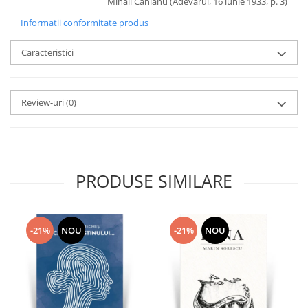
Mihail Canianu (Adevarul, 16 iunie 1933, p. 3)
Informatii conformitate produs
Caracteristici
Review-uri
(0)
PRODUSE SIMILARE
-21%
NOU
-21%
NOU