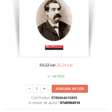
Literatura
Clasica
Contemporana
Moderna
Romana
Universala
Universala
Non-fictiune
Calatorii
Memorii
33,22 Lei
26,24 Lei
Publicistica / Reportaje / Interviuri
IN STOC
Stiinte umaniste
Istorie
ADAUGA IN COS
Sociologie si filozofie
Cod Produs:
9786064615855
Ai nevoie de ajutor?
0740984910