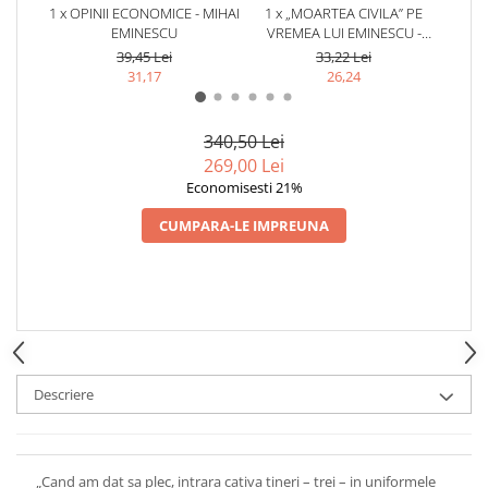
1 x OPINII ECONOMICE - MIHAI
1 x „MOARTEA CIVILA” PE
1
EMINESCU
VREMEA LUI EMINESCU -
BAS
NICOLAE GEORGESCU
39,45 Lei
33,22 Lei
31,17
26,24
340,50 Lei
269,00 Lei
Economisesti 21%
CUMPARA-LE IMPREUNA
Descriere
„Cand am dat sa plec, intrara cativa tineri – trei – in uniformele