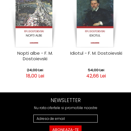
Nopti albe - F. M.
Idiotul - F. M. Dostoievski
Dostoievski
24,00 Lei
54,00 Lei
18,00 Lei
42,66 Lei
NEWSLETTER
Nu rata ofertele si promotiile noastre