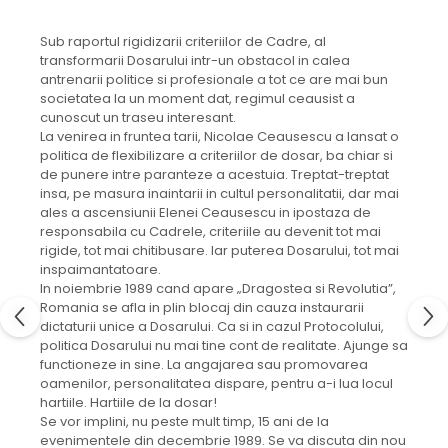
Sub raportul rigidizarii criteriilor de Cadre, al
transformarii Dosarului intr-un obstacol in calea
antrenarii politice si profesionale a tot ce are mai bun
societatea la un moment dat, regimul ceausist a
cunoscut un traseu interesant.
La venirea in fruntea tarii, Nicolae Ceausescu a lansat o
politica de flexibilizare a criteriilor de dosar, ba chiar si
de punere intre paranteze a acestuia. Treptat-treptat
insa, pe masura inaintarii in cultul personalitatii, dar mai
ales a ascensiunii Elenei Ceausescu in ipostaza de
responsabila cu Cadrele, criteriile au devenit tot mai
rigide, tot mai chitibusare. Iar puterea Dosarului, tot mai
inspaimantatoare.
In noiembrie 1989 cand apare „Dragostea si Revolutia”,
Romania se afla in plin blocaj din cauza instaurarii
dictaturii unice a Dosarului. Ca si in cazul Protocolului,
politica Dosarului nu mai tine cont de realitate. Ajunge sa
functioneze in sine. La angajarea sau promovarea
oamenilor, personalitatea dispare, pentru a-i lua locul
hartiile. Hartiile de la dosar!
Se vor implini, nu peste mult timp, 15 ani de la
evenimentele din decembrie 1989. Se va discuta din nou