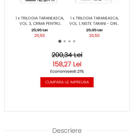
1 x TRILOGIA TARANEASCA,
1 x TRILOGIA TARANEASCA,
1 x 
VOL. 3, CRIMA PENTRU
VOL. 1, NISTE TARANI - DINU
VOL.
PAMANT - DINU SARARU
SARARU
25,95 Lei
25,95 Lei
20,50
20,50
200,34 Lei
158,27 Lei
Economisesti 21%
CUMPARA-LE IMPREUNA
Descriere