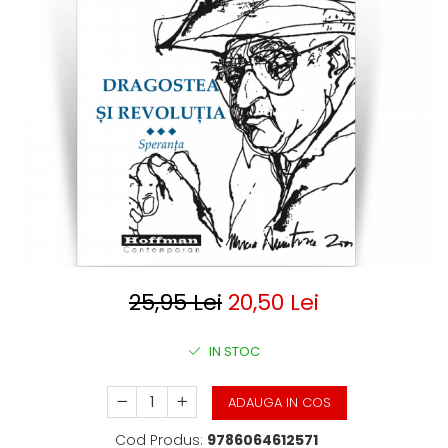
Clasica
Contemporana
Moderna
Romana
Universala
Universala
Non-fictiune
Calatorii
Memorii
Publicistica / Reportaje / Interviuri
Stiinte umaniste
Istorie
25,95 Lei
20,50 Lei
Sociologie si filozofie
IN STOC
ADAUGA IN COS
Cod Produs:
9786064612571