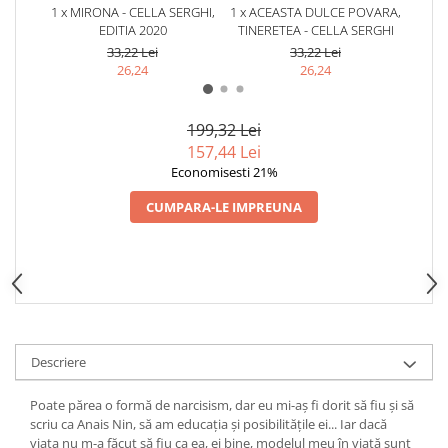
1 x MIRONA - CELLA SERGHI,
1 x ACEASTA DULCE POVARA,
1 x I
EDITIA 2020
TINERETEA - CELLA SERGHI
S
33,22 Lei
33,22 Lei
26,24
26,24
199,32 Lei
157,44 Lei
Economisesti 21%
CUMPARA-LE IMPREUNA
Descriere
Poate părea o formă de narcisism, dar eu mi-aş fi dorit să fiu şi să
scriu ca Anais Nin, să am educaţia şi posibilităţile ei... Iar dacă
viaţa nu m-a făcut să fiu ca ea, ei bine, modelul meu în viaţă sunt