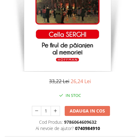
Literatura
Clasica
Contemporana
Moderna
Romana
Universala
Universala
Non-fictiune
Calatorii
Memorii
33,22 Lei
26,24 Lei
Publicistica / Reportaje / Interviuri
IN STOC
Stiinte umaniste
Istorie
ADAUGA IN COS
Sociologie si filozofie
Cod Produs:
9786064609632
Ai nevoie de ajutor?
0740984910