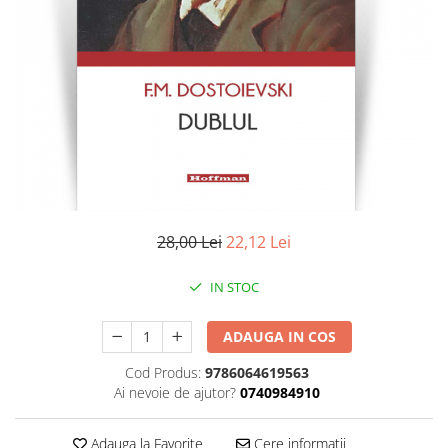
Literatura
Clasica
Contemporana
Moderna
Romana
Universala
Universala
Non-fictiune
Calatorii
28,00 Lei
22,12 Lei
Memorii
Publicistica / Reportaje / Interviuri
IN STOC
Stiinte umaniste
ADAUGA IN COS
Istorie
Sociologie si filozofie
Cod Produs:
9786064619563
Ai nevoie de ajutor?
0740984910
Adauga la Favorite
Cere informatii