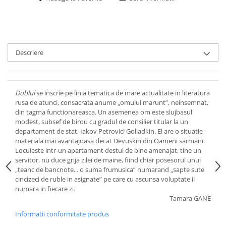
Descriere
Dublul
se inscrie pe linia tematica de mare actualitate in literatura
rusa de atunci, consacrata anume „omului marunt”, neinsemnat,
din tagma functionareasca. Un asemenea om este slujbasul
modest, subsef de birou cu gradul de consilier titular la un
departament de stat, Iakov Petrovici Goliadkin. El are o situatie
materiala mai avantajoasa decat Devuskin din Oameni sarmani.
Locuieste intr-un apartament destul de bine amenajat, tine un
servitor, nu duce grija zilei de maine, fiind chiar posesorul unui
„teanc de bancnote... o suma frumusica” numarand „sapte sute
cincizeci de ruble in asignate” pe care cu ascunsa voluptate ii
numara in fiecare zi.
Tamara GANE
Informatii conformitate produs