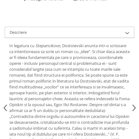
Descriere
In legatura cu
Stepancikovo,
Dostoievski anunta intr-o scrisoare
ca intentioneaza sa scrie un roman cu „idee”. Si chiar daca aceasta
ar fi ideea fundamentala pe care o promoveaza, coordonatele
operei - inclusiv personajul central si problematica ei - sunt
considerabil largite (asa cum se intampla cu toate marile sale
romane), dat fiind structura ei polifonica. Se poate spune ca este
primul roman polifonic in literatura lui Dostoievski, atat de vadita
fiind multitudinea „vocilor” ce se interfereaza si se invalmasesc,
aproape haotic, pe plan exterior si interior, imbogatind forul
launtric al personajelor-cheie. Aceasta se refera indeosebi la Foma
Opiskin si la opusul sau, Egor Ilici Rostanev. Despre cel dintai s-a
afirmat ca ar fi un dublu (o personalitate dedublata):
„Contradictia dintre orgoliu si autoumilire in caracterul lui Opiskin
se desavarseste, cristalizandu-se intr-o contradictie mai profunda
a sadismului imbinat cu suferinta. Calau si martir in acelasi timp -
iata noul tip al dublului pe care ni-l ofera Dostoievski...” (V. F.