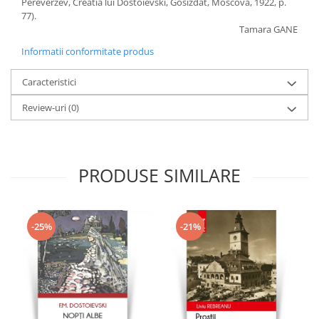
Pereverzev, Creatia lui Dostoievski, Gosizdat, Moscova, 1922, p.
77).
Tamara GANE
Informatii conformitate produs
Caracteristici
Review-uri
(0)
PRODUSE SIMILARE
-25%
-21%