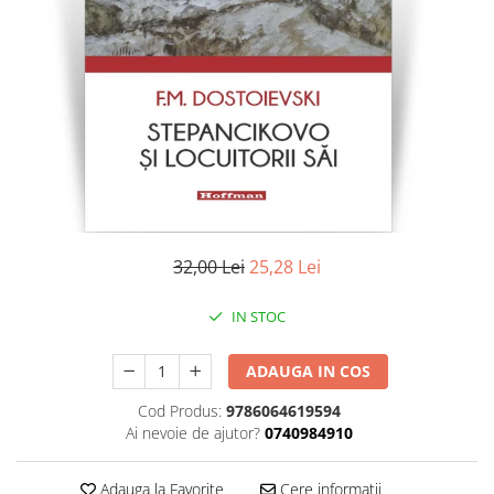
Literatura
Clasica
Contemporana
Moderna
Romana
Universala
Universala
Non-fictiune
Calatorii
32,00 Lei
25,28 Lei
Memorii
Publicistica / Reportaje / Interviuri
IN STOC
Stiinte umaniste
ADAUGA IN COS
Istorie
Sociologie si filozofie
Cod Produs:
9786064619594
Ai nevoie de ajutor?
0740984910
Adauga la Favorite
Cere informatii