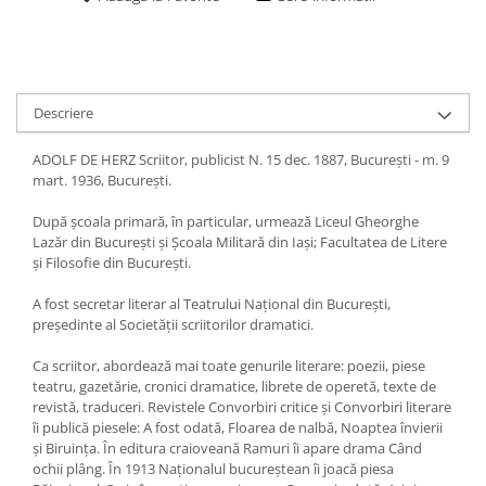
Descriere
ADOLF DE HERZ Scriitor, publicist N. 15 dec. 1887, Bucureşti - m. 9
mart. 1936, Bucureşti.
După şcoala primară, în particular, urmează Liceul Gheorghe
Lazăr din Bucureşti şi Şcoala Militară din Iaşi; Facultatea de Litere
şi Filosofie din Bucureşti.
A fost secretar literar al Teatrului Naţional din Bucureşti,
preşedinte al Societăţii scriitorilor dramatici.
Ca scriitor, abordează mai toate genurile literare: poezii, piese
teatru, gazetărie, cronici dramatice, librete de operetă, texte de
revistă, traduceri. Revistele Convorbiri critice şi Convorbiri literare
îi publică piesele: A fost odată, Floarea de nalbă, Noaptea învierii
şi Biruinţa. În editura craioveană Ramuri îi apare drama Când
ochii plâng. În 1913 Naţionalul bucureştean îi joacă piesa