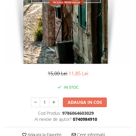
Literatura
Clasica
Contemporana
Moderna
Romana
Universala
Universala
Non-fictiune
Calatorii
15,00 Lei
11,85 Lei
Memorii
Publicistica / Reportaje / Interviuri
IN STOC
Stiinte umaniste
ADAUGA IN COS
Istorie
Sociologie si filozofie
Cod Produs:
9786064603029
Ai nevoie de ajutor?
0740984910
Adauga la Favorite
Cere informatii