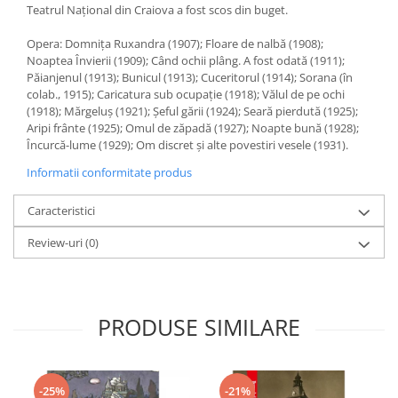
Teatrul Naţional din Craiova a fost scos din buget.
Opera: Domniţa Ruxandra (1907); Floare de nalbă (1908);
Noaptea Învierii (1909); Când ochii plâng. A fost odată (1911);
Păianjenul (1913); Bunicul (1913); Cuceritorul (1914); Sorana (în
colab., 1915); Caricatura sub ocupaţie (1918); Vălul de pe ochi
(1918); Mărgeluş (1921); Şeful gării (1924); Seară pierdută (1925);
Aripi frânte (1925); Omul de zăpadă (1927); Noapte bună (1928);
Încurcă-lume (1929); Om discret şi alte povestiri vesele (1931).
Informatii conformitate produs
Caracteristici
Review-uri
(0)
PRODUSE SIMILARE
-25%
-21%