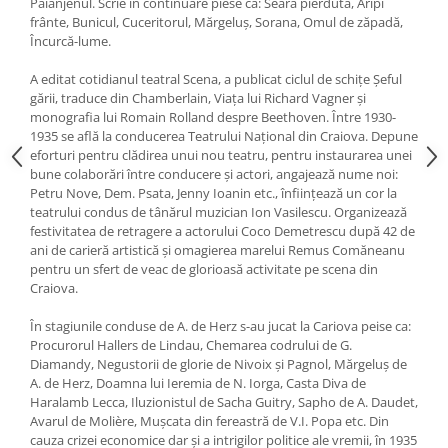
Păianjenul. Scrie în continuare piese ca: Seara pierdută, Aripi
frânte, Bunicul, Cuceritorul, Mărgeluş, Sorana, Omul de zăpadă,
Încurcă-lume.
A editat cotidianul teatral Scena, a publicat ciclul de schiţe Şeful
gării, traduce din Chamberlain, Viaţa lui Richard Vagner şi
monografia lui Romain Rolland despre Beethoven. Între 1930-
1935 se află la conducerea Teatrului Naţional din Craiova. Depune
eforturi pentru clădirea unui nou teatru, pentru instaurarea unei
bune colaborări între conducere şi actori, angajează nume noi:
Petru Nove, Dem. Psata, Jenny Ioanin etc., înfiinţează un cor la
teatrului condus de tânărul muzician Ion Vasilescu. Organizează
festivitatea de retragere a actorului Coco Demetrescu după 42 de
ani de carieră artistică şi omagierea marelui Remus Comăneanu
pentru un sfert de veac de glorioasă activitate pe scena din
Craiova.
În stagiunile conduse de A. de Herz s-au jucat la Cariova peise ca:
Procurorul Hallers de Lindau, Chemarea codrului de G.
Diamandy, Negustorii de glorie de Nivoix şi Pagnol, Mărgeluş de
A. de Herz, Doamna lui Ieremia de N. Iorga, Casta Diva de
Haralamb Lecca, Iluzionistul de Sacha Guitry, Sapho de A. Daudet,
Avarul de Molière, Muşcata din fereastră de V.I. Popa etc. Din
cauza crizei economice dar şi a intrigilor politice ale vremii, în 1935