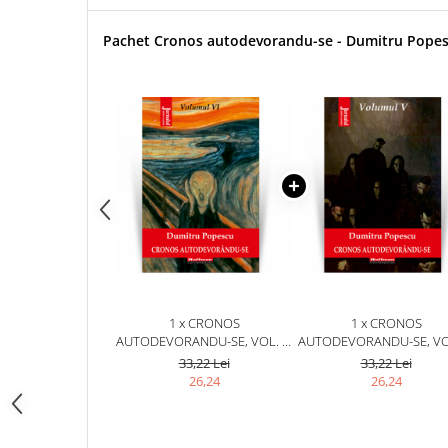
Pachet Cronos autodevorandu-se - Dumitru Popes
1 x CRONOS
1 x CRONOS
AUTODEVORANDU-SE, VOL. 6,
AUTODEVORANDU-SE, VOL
DISPERAREA LIBERTATII -
REDUCTIA CELULARA 
33,22 Lei
33,22 Lei
DUMITRU POPESCU
DUMITRU POPESCU
26,24
26,24