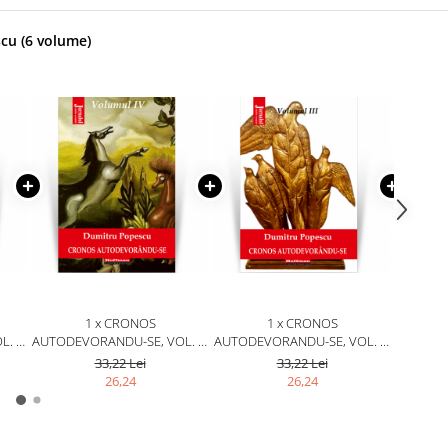
cu (6 volume)
1 x CRONOS
1 x CRONOS
. 5,
AUTODEVORANDU-SE, VOL. 4,
AUTODEVORANDU-SE, VOL. 3,
AUTODEV
-
ANGOASA PUTREFACTIEI -
ARTELE IN MECENATUL
PANOR
33,22 Lei
33,22 Lei
DUMITRU POPESCU
ETATIST - DUMITRU POPESCU
MIRA
26,24
26,24