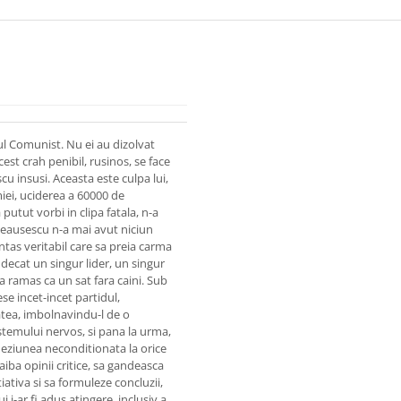
ul Comunist. Nu ei au dizolvat
cest crah penibil, rusinos, se face
 insusi. Aceasta este culpa lui,
iei, uciderea a 60000 de
putut vorbi in clipa fatala, n-a
Ceausescu n-a mai avut niciun
ntas veritabil care sa preia carma
decat un singur lider, un singur
 a ramas ca un sat fara caini. Sub
ese incet-incet partidul,
tatea, imbolnavindu-l de o
stemului nervos, si pana la urma,
adeziunea neconditionata la orice
aiba opinii critice, sa gandeasca
iativa si sa formuleze concluzii,
 i-ar fi adus atingere, inclusiv a