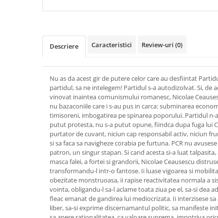
Caracteristici
Review-uri
(0)
Descriere
Nu as da acest gir de putere celor care au desfiintat Partid
partidul, sa ne intelegem! Partidul s-a autodizolvat. Si, de a
vinovat inaintea comunismului romanesc, Nicolae Ceausescu
nu bazaconiile care i s-au pus in carca: subminarea econom
timisoreni, imbogatirea pe spinarea poporului. Partidul n-a 
putut protesta, nu s-a putut opune, fiindca dupa fuga lui 
purtator de cuvant, niciun cap responsabil activ, niciun fru
si sa faca sa navigheze corabia pe furtuna. PCR nu avusese 
patron, un singur stapan. Si cand acesta si-a luat talpasita,
masca falei, a fortei si grandorii, Nicolae Ceausescu distrus
transformandu-l intr-o fantose. Ii luase vigoarea si mobili
obezitate monstruoasa, ii rapise reactivitatea normala a si
vointa, obligandu-l sa-l aclame toata ziua pe el, sa-si dea 
fleac emanat de gandirea lui mediocrizata. Ii interzisese sa 
liber, sa-si exprime discernamantul politic, sa manifeste init
sa apere rationalitatea, ca valoare suprema, impotriva oricui