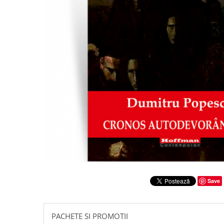
Literatura
Clasica
Contemporana
Moderna
Romana
Universala
Universala
Non-fictiune
Calatorii
Memorii
Publicistica / Reportaje / Interviuri
Stiinte umaniste
Istorie
Save
Sociologie si filozofie
PACHETE SI PROMOTII