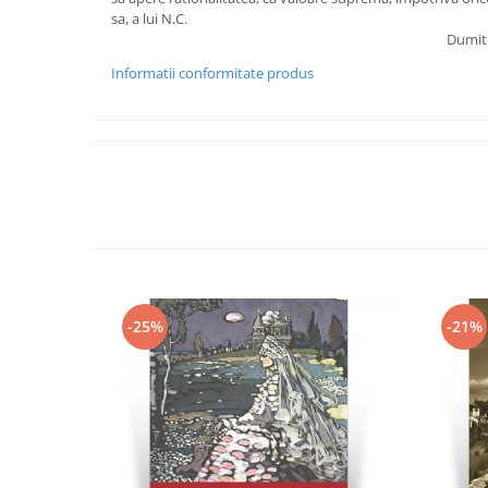
sa, a lui N.C.
Dumitr
Informatii conformitate produs
-25%
-21%