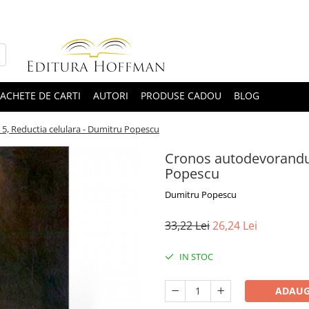
ACHETE DE CARTI
AUTORI
PRODUSE CADOU
BLOG
5, Reductia celulara - Dumitru Popescu
Cronos autodevorandu-s
Popescu
Dumitru Popescu
33,22 Lei
26,24 Lei
IN STOC
ADAUG