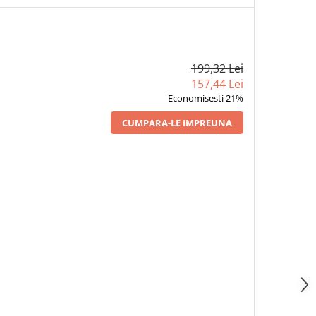
199,32 Lei
157,44 Lei
Economisesti 21%
CUMPARA-LE IMPREUNA
1 x CRONOS
1 x CRONOS
ORANDU-SE, VOL. 2,
AUTODEVORANDU-SE, VOL. 1,
AMA RASTURNATA A
ABURUL HALUCINOGEN AL
33,22 Lei
33,22 Lei
JULUI - DUMITRU
CERNELII - DUMITRU
26,24
26,24
POPESCU
POPESCU