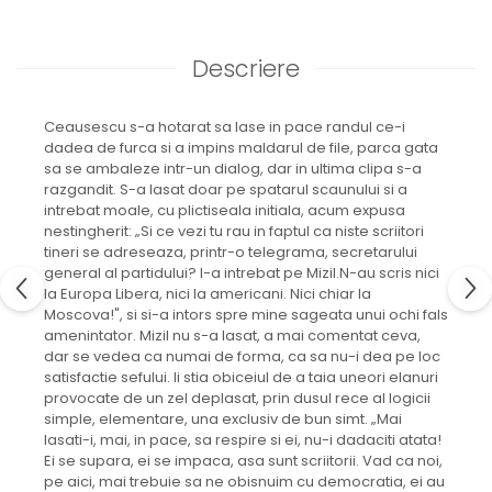
Descriere
Ceausescu s-a hotarat sa lase in pace randul ce-i
dadea de furca si a impins maldarul de file, parca gata
sa se ambaleze intr-un dialog, dar in ultima clipa s-a
razgandit. S-a lasat doar pe spatarul scaunului si a
intrebat moale, cu plictiseala initiala, acum expusa
nestingherit: „Si ce vezi tu rau in faptul ca niste scriitori
tineri se adreseaza, printr-o telegrama, secretarului
general al partidului? l-a intrebat pe Mizil.N-au scris nici
la Europa Libera, nici la americani. Nici chiar la
Moscova!", si si-a intors spre mine sageata unui ochi fals
amenintator. Mizil nu s-a lasat, a mai comentat ceva,
dar se vedea ca numai de forma, ca sa nu-i dea pe loc
satisfactie sefului. Ii stia obiceiul de a taia uneori elanuri
provocate de un zel deplasat, prin dusul rece al logicii
simple, elementare, una exclusiv de bun simt. „Mai
lasati-i, mai, in pace, sa respire si ei, nu-i dadaciti atata!
Ei se supara, ei se impaca, asa sunt scriitorii. Vad ca noi,
pe aici, mai trebuie sa ne obisnuim cu democratia, ei au