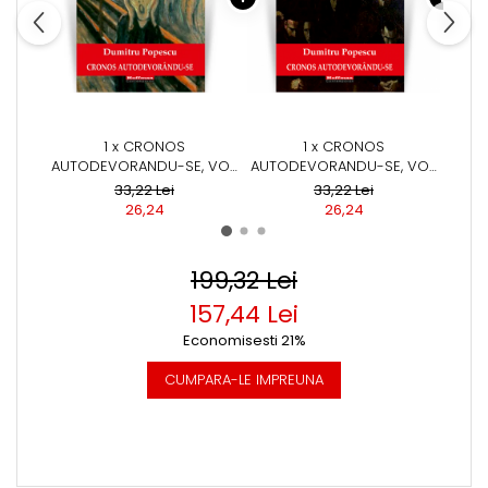
1 x CRONOS
1 x CRONOS
AUTODEVORANDU-SE, VOL.
AUTODEVORANDU-SE, VOL.
AUTO
6, DISPERAREA LIBERTATII -
5, REDUCTIA CELULARA -
4, AN
33,22 Lei
33,22 Lei
DUMITRU POPESCU
DUMITRU POPESCU
D
26,24
26,24
199,32 Lei
157,44 Lei
Economisesti 21%
CUMPARA-LE IMPREUNA