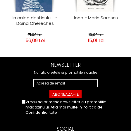
In calea destinului... -
Iona - Marin Sorescu
Doina Chereches
71,00 Lei
19,00 Lei
56,09 Lei
15,01 Lei
NEWSLETTER
Nu rata ofertele si promotiile noastre
Vreau sa primesc newsletter cu promotiile
magazinului. Afla mai multe in
Politica de
Confidentialitate
SOCIAL