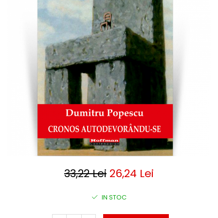
Clasica
Contemporana
Moderna
Romana
Universala
Universala
Non-fictiune
Calatorii
Memorii
Publicistica / Reportaje / Interviuri
Stiinte umaniste
Istorie
Sociologie si filozofie
33,22 Lei
26,24 Lei
IN STOC