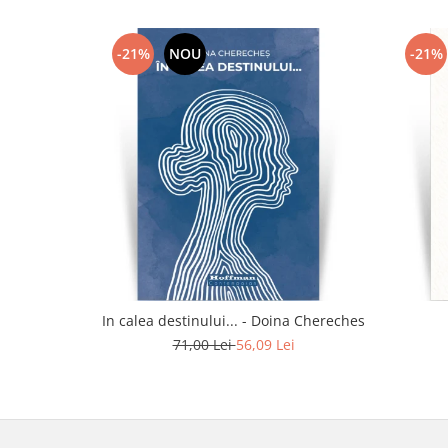
-21%
NOU
-21%
In calea destinului... - Doina Chereches
71,00 Lei
56,09 Lei