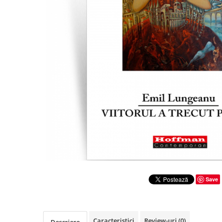
Literatura
Clasica
Contemporana
Moderna
Romana
Universala
Universala
Non-fictiune
Calatorii
Memorii
Publicistica / Reportaje / Interviuri
Stiinte umaniste
Istorie
Save
Sociologie si filozofie
Caracteristici
Review-uri
(0)