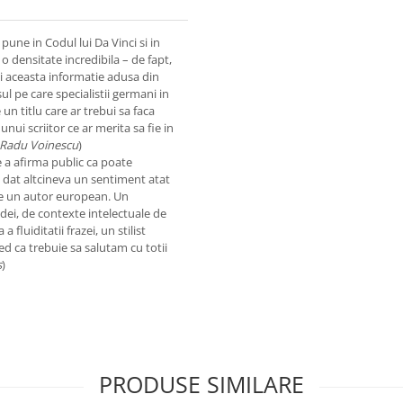
pune in Codul lui Da Vinci si in
o densitate incredibila – de fapt,
i aceasta informatie adusa din
ul pe care specialistii germani in
e un titlu care ar trebui sa faca
nui scriitor ce ar merita sa fie in
Radu Voinescu
)
e a afirma public ca poate
 dat altcineva un sentiment atat
e un autor european. Un
idei, de contexte intelectuale de
fluiditatii frazei, un stilist
cred ca trebuie sa salutam cu totii
s
)
PRODUSE SIMILARE