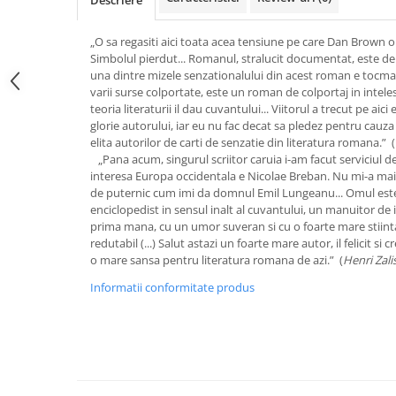
Descriere
„O sa regasiti aici toata acea tensiune pe care Dan Brown o 
Simbolul pierdut... Romanul, stralucit documentat, este de 
una dintre mizele senzationalului din acest roman e tocma
varii surse colportate, este un roman de colportaj in inteles
teoria literaturii il dau cuvantului... Viitorul a trecut pe aici 
glorie autorului, iar eu nu fac decat sa pledez pentru cauza u
elita autorilor de carti de senzatie din literatura romana.” (
„Pana acum, singurul scriitor caruia i-am facut serviciul d
interesa Europa occidentala e Nicolae Breban. Nu mi-a mai
de puternic cum imi da domnul Emil Lungeanu... Omul est
enciclopedist in sensul inalt al cuvantului, un manuitor de 
prima mana, cu un umor suveran si cu o foarte mare stiinta a 
redutabil (...) Salut astazi un foarte mare autor, il felicit si 
o mare sansa pentru literatura romana de azi.” (
Henri Zali
Informatii conformitate produs