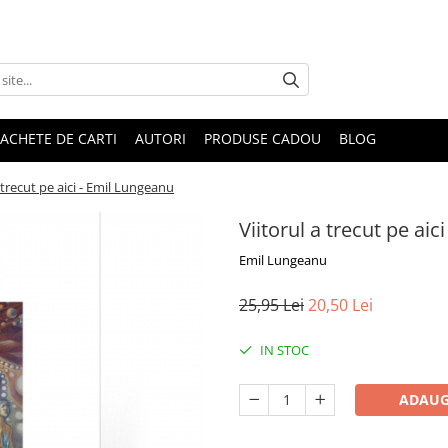
ACHETE DE CARTI
AUTORI
PRODUSE CADOU
BLOG
a trecut pe aici - Emil Lungeanu
Viitorul a trecut pe ai
Emil Lungeanu
25,95 Lei
20,50 Lei
IN STOC
ADAUG