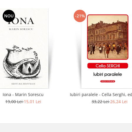
NOU
-21%
Iona - Marin Sorescu
Iubiri paralele - Cella Serghi, e
19,00 Lei
15,01 Lei
33,22 Lei
26,24 Lei