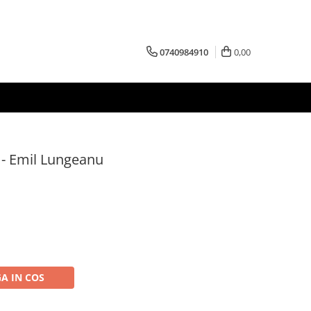
0740984910
0,00
ci - Emil Lungeanu
A IN COS