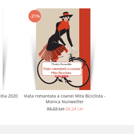
-21%
-21%
ditia 2020
Viata romantata a coanei Mita Biciclista -
Aceasta du
Monica Nunweiller
33,22 Lei
26,24 Lei