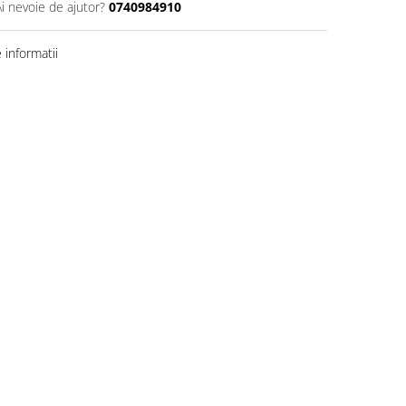
Ai nevoie de ajutor?
0740984910
informatii