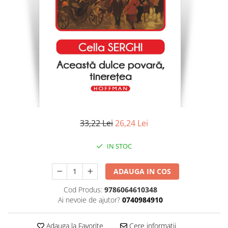
Literatura
Clasica
Contemporana
Moderna
Romana
Universala
Universala
Non-fictiune
Calatorii
33,22 Lei
26,24 Lei
Memorii
Publicistica / Reportaje / Interviuri
IN STOC
Stiinte umaniste
ADAUGA IN COS
Istorie
Sociologie si filozofie
Cod Produs:
9786064610348
Ai nevoie de ajutor?
0740984910
Adauga la Favorite
Cere informatii