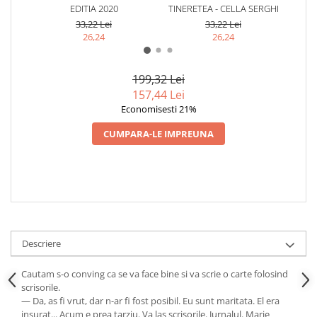
EDITIA 2020
TINERETEA - CELLA SERGHI
S
33,22 Lei
33,22 Lei
26,24
26,24
199,32 Lei
157,44 Lei
Economisesti 21%
CUMPARA-LE IMPREUNA
Descriere
Cautam s-o conving ca se va face bine si va scrie o carte folosind
scrisorile.
— Da, as fi vrut, dar n-ar fi fost posibil. Eu sunt maritata. El era
insurat... Acum e prea tarziu. Va las scrisorile. Jurnalul. Marie