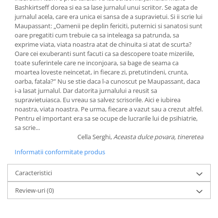
Bashkirtseff dorea si ea sa lase jurnalul unui scriitor. Se agata de
jurnalul acela, care era unica ei sansa de a supravietui. Si ii scrie lui
Maupassant: „Oamenii pe deplin fericiti, puternici si sanatosi sunt
oare pregatiti cum trebuie ca sa inteleaga sa patrunda, sa
exprime viata, viata noastra atat de chinuita si atat de scurta?
Oare cei exuberanti sunt facuti ca sa descopere toate mizeriile,
toate suferintele care ne inconjoara, sa bage de seama ca
moartea loveste neincetat, in fiecare zi, pretutindeni, crunta,
oarba, fatala?” Nu se stie daca l-a cunoscut pe Maupassant, daca
i-a lasat jurnalul. Dar datorita jurnalului a reusit sa
supravietuiasca. Eu vreau sa salvez scrisorile. Aici e iubirea
noastra, viata noastra. Pe urma, fiecare a vazut sau a crezut altfel.
Pentru el important era sa se ocupe de lucrarile lui de psihiatrie,
sa scrie...
Cella Serghi,
Aceasta dulce povara, tineretea
Informatii conformitate produs
Caracteristici
Review-uri
(0)