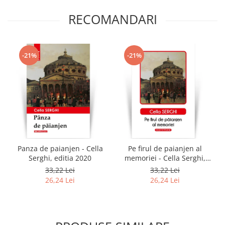
RECOMANDARI
-21%
-21%
Panza de paianjen - Cella
Pe firul de paianjen al
Serghi, editia 2020
memoriei - Cella Serghi,
editia 2020
33,22 Lei
33,22 Lei
26,24 Lei
26,24 Lei