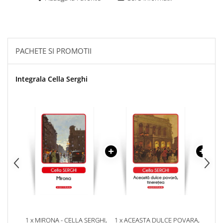
PACHETE SI PROMOTII
Integrala Cella Serghi
1 x MIRONA - CELLA SERGHI,
1 x ACEASTA DULCE POVARA,
1 x I